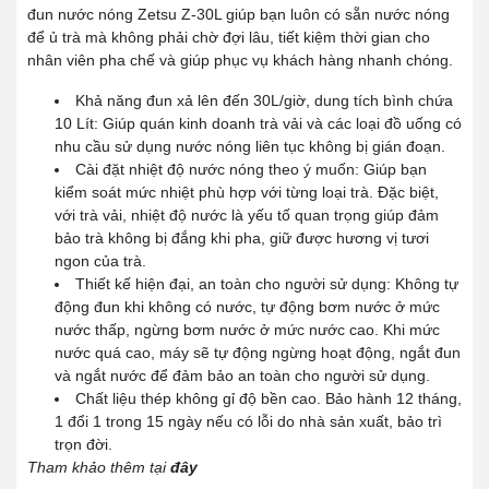
đun nước nóng Zetsu Z-30L giúp bạn luôn có sẵn nước nóng
để ủ trà mà không phải chờ đợi lâu, tiết kiệm thời gian cho
nhân viên pha chế và giúp phục vụ khách hàng nhanh chóng.
Khả năng đun xả lên đến 30L/giờ, dung tích bình chứa
10 Lít: Giúp quán kinh doanh trà vải và các loại đồ uống có
nhu cầu sử dụng nước nóng liên tục không bị gián đoạn.
Cài đặt nhiệt độ nước nóng theo ý muốn: Giúp bạn
kiểm soát mức nhiệt phù hợp với từng loại trà. Đặc biệt,
với trà vải, nhiệt độ nước là yếu tố quan trọng giúp đảm
bảo trà không bị đắng khi pha, giữ được hương vị tươi
ngon của trà.
Thiết kế hiện đại, an toàn cho người sử dụng: Không tự
động đun khi không có nước, tự động bơm nước ở mức
nước thấp, ngừng bơm nước ở mức nước cao. Khi mức
nước quá cao, máy sẽ tự động ngừng hoạt động, ngắt đun
và ngắt nước để đảm bảo an toàn cho người sử dụng.
Chất liệu thép không gỉ độ bền cao. Bảo hành 12 tháng,
1 đổi 1 trong 15 ngày nếu có lỗi do nhà sản xuất, bảo trì
trọn đời.
Tham khảo thêm tại
đây