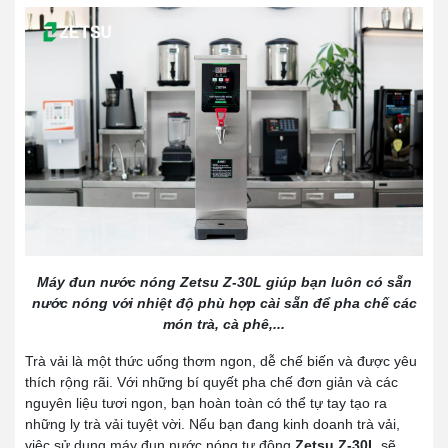
Máy đun nước nóng Zetsu Z-30L giúp bạn luôn có sẵn
nước nóng với nhiệt độ phù hợp cài sẵn để pha chế các
món trà, cà phê,...
Trà vải là một thức uống thơm ngon, dễ chế biến và được yêu
thích rộng rãi. Với những bí quyết pha chế đơn giản và các
nguyên liệu tươi ngon, bạn hoàn toàn có thể tự tay tạo ra
những ly trà vải tuyệt vời. Nếu bạn đang kinh doanh trà vải,
việc sử dụng máy đun nước nóng tự động
Zetsu Z-30L
sẽ