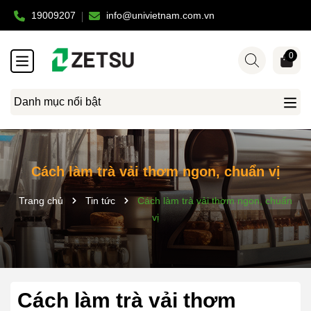
19009207
info@univietnam.com.vn
0
Danh mục nổi bật
Cách làm trà vải thơm ngon, chuẩn vị
Trang chủ
Tin tức
Cách làm trà vải thơm ngon, chuẩn
vị
Cách làm trà vải thơm