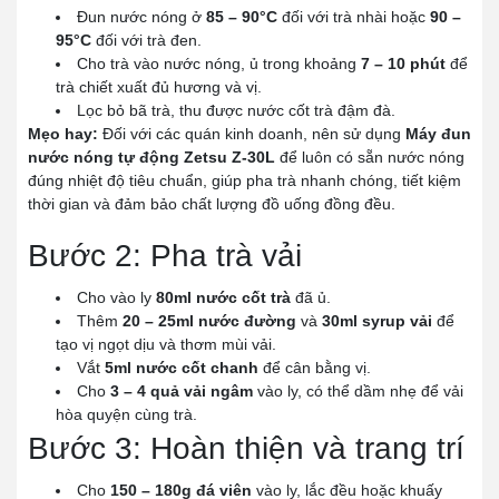
Đun nước nóng ở
85 – 90°C
đối với trà nhài hoặc
90 –
95°C
đối với trà đen.
Cho trà vào nước nóng, ủ trong khoảng
7 – 10 phút
để
trà chiết xuất đủ hương và vị.
Lọc bỏ bã trà, thu được nước cốt trà đậm đà.
Mẹo hay:
Đối với các quán kinh doanh, nên sử dụng
Máy đun
nước nóng tự động Zetsu Z-30L
để luôn có sẵn nước nóng
đúng nhiệt độ tiêu chuẩn, giúp pha trà nhanh chóng, tiết kiệm
thời gian và đảm bảo chất lượng đồ uống đồng đều.
Bước 2: Pha trà vải
Cho vào ly
80ml nước cốt trà
đã ủ.
Thêm
20 – 25ml nước đường
và
30ml syrup vải
để
tạo vị ngọt dịu và thơm mùi vải.
Vắt
5ml nước cốt chanh
để cân bằng vị.
Cho
3 – 4 quả vải ngâm
vào ly, có thể dầm nhẹ để vải
hòa quyện cùng trà.
Bước 3: Hoàn thiện và trang trí
Cho
150 – 180g đá viên
vào ly, lắc đều hoặc khuấy