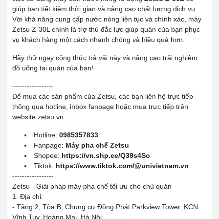
giúp bạn tiết kiệm thời gian và nâng cao chất lượng dịch vụ.
Với khả năng cung cấp nước nóng liên tục và chính xác, máy
Zetsu Z-30L chính là trợ thủ đắc lực giúp quán của bạn phục
vụ khách hàng một cách nhanh chóng và hiệu quả hơn.
Hãy thử ngay công thức trà vải này và nâng cao trải nghiệm
đồ uống tại quán của bạn!
-----------------
Để mua các sản phẩm của Zetsu, các bạn liên hệ trực tiếp
thông qua hotline, inbox fanpage hoặc mua trực tiếp trên
website zetsu.vn.
Hotline:
0985357833
Fanpage:
Máy pha chế Zetsu
Shopee:
https://vn.shp.ee/Q39s4So
Tiktok:
https://www.tiktok.com/@univietnam.vn
-----------------
Zetsu - Giải pháp máy pha chế tối ưu cho chủ quán
1. Địa chỉ:
- Tầng 2, Tòa B, Chung cư Đồng Phát Parkview Tower, KCN
Vĩnh Tuy, Hoàng Mai, Hà Nội.