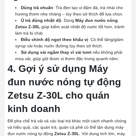
Dùng trà chuẩn
: Trà đen tạo vị đậm đà, trà nhài cho
hương thơm nhẹ nhàng – tùy theo sở thích để lựa chọn.
Ủ trà đúng nhiệt độ
: Dùng
Máy đun nước nóng
Zetsu Z-30L
giúp kiểm soát nhiệt độ nước tốt hơn, tránh
làm trà bị chát.
Điều chỉnh độ ngọt theo khẩu vị
: Có thể tăng/giảm
syrup vải hoặc nước đường tùy theo sở thích.
Sử dụng vải ngâm thay vì vải tươi
nếu không phải
mùa vải, giúp giữ được vị thơm đặc trưng quanh năm.
4. Gợi ý sử dụng Máy
đun nước nóng tự động
Zetsu Z-30L cho quán
kinh doanh
Để pha chế trà vải và các loại trà khác một cách nhanh chóng
và hiệu quả, các quán trà, quán cà phê có thể tận dụng máy
đun nước nóng tự động
Zetsu Z-30L
. Với dung tích lớn, máy