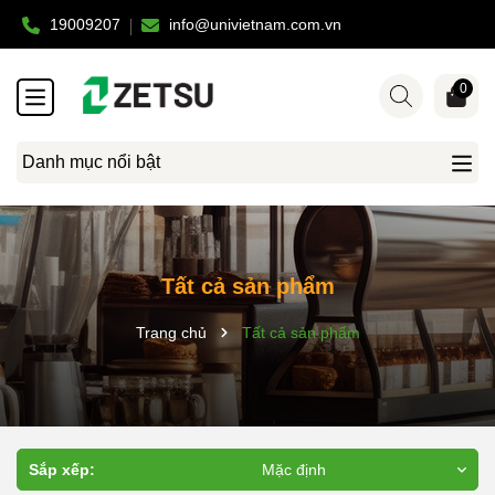
19009207
info@univietnam.com.vn
0
Danh mục nổi bật
Tất cả sản phẩm
Trang chủ
Tất cả sản phẩm
Sắp xếp:
Mặc định