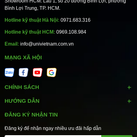
Showroom HCM: Lầu 1, số 20 đường Bình Lợi, phường
Bình Lợi Trung, TP. HCM.
Hotline kỹ thuật Hà Nội:
0971.683.316
Hotline kỹ thuật HCM:
0969.108.984
Email:
info@univietnam.com.vn
MẠNG XÃ HỘI
CHÍNH SÁCH
HƯỚNG DẪN
ĐĂNG KÝ NHẬN TIN
Đăng ký để nhận ngay nhiều ưu đãi hấp dẫn