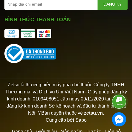
ĐĂNG KÝ
HÌNH THỨC THANH TOÁN
Zetsu là thương hiệu máy pha chế thuộc Công ty TNHH
Thương mại và Dịch vụ Uni Việt Nam - Giấy phép đăng ký
kinh doanh: 0109408051 cấp ngày 09/11/2020 tại Phòng
đăng ký kinh doanh Sở kế hoạch và đầu tư thành phố Hà
Nội. ©Bản quyền thuộc về
zetsu.vn
.
Cung cấp bởi
Sapo
Trang chủ
Giới thiệu
Sản phẩm
Tin tức
Liên hệ