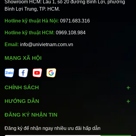
Showroom HCM: Lầu 1, số 20 đường Bình Lợi, phường
Bình Lợi Trung, TP. HCM.
Hotline kỹ thuật Hà Nội:
0971.683.316
Hotline kỹ thuật HCM:
0969.108.984
Email:
info@univietnam.com.vn
MẠNG XÃ HỘI
CHÍNH SÁCH
HƯỚNG DẪN
ĐĂNG KÝ NHẬN TIN
Đăng ký để nhận ngay nhiều ưu đãi hấp dẫn