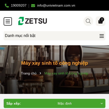
19009207
info@univietnam.com.vn
0
Danh mục nổi bật
Máy xay sinh tố công nghiệp
Trang chủ
Máy xay sinh tố công nghiệp
Sắp xếp:
Mặc định