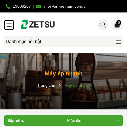
19009207
info@univietnam.com.vn
0
Danh mục nổi bật
Máy ép nhanh
Trang chủ
Máy ép nhanh
Sắp xếp:
Mặc định