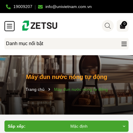
19009207
info@univietnam.com.vn
0
Danh mục nổi bật
Máy đun nước nóng tự động
Trang chủ
Máy đun nước nóng tự động
Sắp xếp:
Mặc định