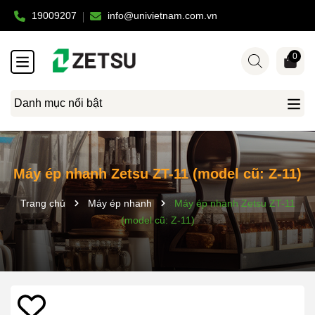
19009207
info@univietnam.com.vn
0
Danh mục nổi bật
Máy ép nhanh Zetsu ZT-11 (model cũ: Z-11)
Trang chủ
Máy ép nhanh
Máy ép nhanh Zetsu ZT-11
(model cũ: Z-11)