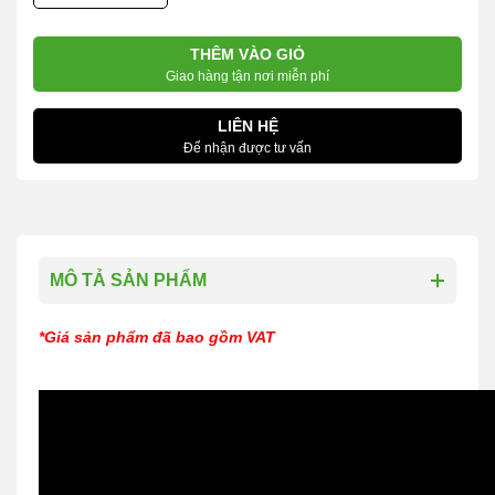
THÊM VÀO GIỎ
Giao hàng tận nơi miễn phí
LIÊN HỆ
Để nhận được tư vấn
MÔ TẢ SẢN PHẨM
*Giá sản phẩm đã bao gồm VAT