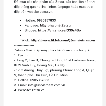
Để mua các sản phẩm của Zetsu, các bạn liên hệ trực
tiếp thông qua hotline, inbox fanpage hoặc mua trực
tiếp trên website zetsu.vn.
Hotline:
0985357833
Fanpage:
Máy pha chế Zetsu
Shopee:
https://vn.shp.ee/Q39s4So
Tiktok:
https://www.tiktok.com/@univietnam.vn
-----------------
Zetsu - Giải pháp máy pha chế tối ưu cho chủ quán
1. Địa chỉ:
- Tầng 2, Tòa B, Chung cư Đồng Phát Parkview Tower,
KCN Vĩnh Tuy, Hoàng Mai, Hà Nội.
- Số 2 đường Thuỷ Lợi, phường Phước Long A, Quận
9, thành phố Thủ Đức, Hồ Chí Minh.
2. Hotline: 0985357833
3. Email: info@univietnam.com.vn
4. Website: zetsu.vn