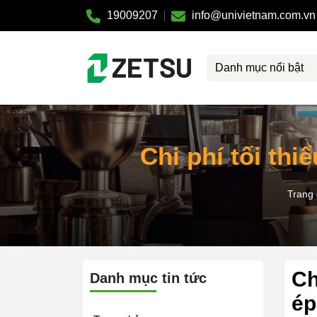
19009207
info@univietnam.com.vn
Danh mục nổi bật
Chi phí tối thi
Trang
Ch
Danh mục tin tức
ép