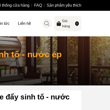
 thống cửa hàng
FAQ
Sản phẩm yêu thích
Giỏ
in tức
Liên hệ
0
hàng
inh tố - nước ép
nước ép
xe đẩy sinh tố - nước