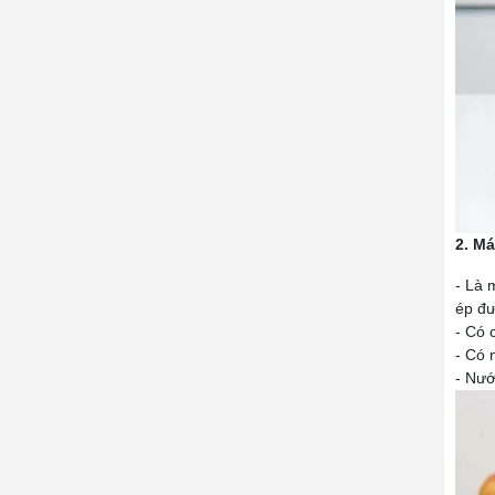
2. M
- Là 
ép đư
- Có 
- Có 
- Nướ