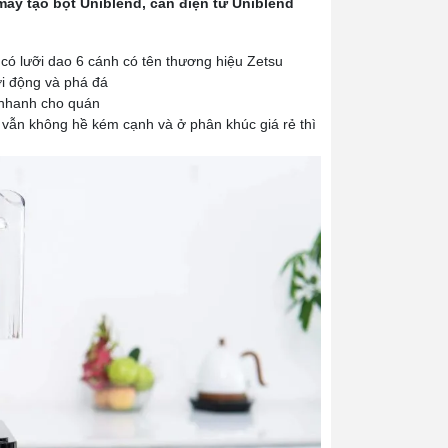
máy tạo bọt Uniblend, cân điện tử Uniblend
 có lưỡi dao 6 cánh có tên thương hiệu Zetsu
ởi động và phá đá
ồ nhanh cho quán
 vẫn không hề kém cạnh và ở phân khúc giá rẻ thì