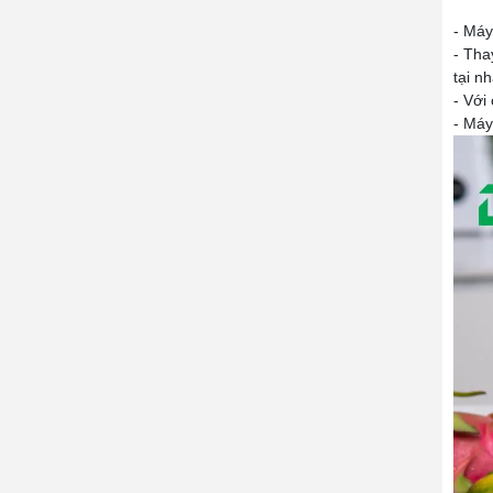
- Máy
- Tha
tại n
- Với
- Máy