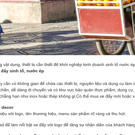
 vật dụng, thiết bị cần thiết để khởi nghiệp kinh doanh sinh tố nước é
e
đẩy sinh tố, nước ép
y cần có không gian để chứa các thiết bị, nguyên liệu và dụng cụ làm v
chắn, dễ dàng di chuyển và có khu vực bảo quản thực phẩm, dụng cụ, 
 chẳng hạn như inox hoặc thép không gỉ.Có thể mua xe đẩy mới hoặc xe
ồ decor
hiệu với logo, tên thương hiệu, menu sản phẩm rõ ràng và thu hút.
ad để làm nổi bật xe đẩy với logo để tăng sự nhận diện của khách hà