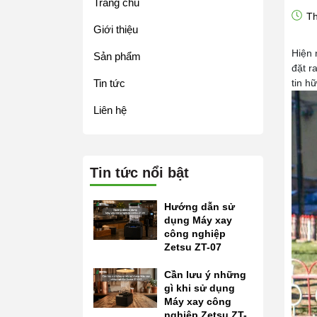
Trang chủ
Th
Giới thiệu
Hiện 
Sản phẩm
đặt r
Tin tức
tin h
Liên hệ
Tin tức nổi bật
Hướng dẫn sử
dụng Máy xay
công nghiệp
Zetsu ZT-07
Cần lưu ý những
gì khi sử dụng
Máy xay công
nghiệp Zetsu ZT-