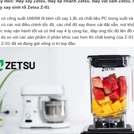
áy móc: máy xay Zetsu, máy ép nhanh Zetsu, máy vắt cam Zetsu, 
y xay sinh tố Zetsu Z-01
 có công suất 1660W đi kèm cối xay 1,8L và chất liệu PC trong suốt và
 có các nút điều chỉnh tốc độ, các chế độ xay được cài đặt sẵn, nút kh
ếc máy vận hành tốt và có thể xay 4 ly cùng lúc, đáp ứng tốc độ lên đ
 dù so với các sản phẩm ở phân khúc cao hơn thì chất lượng của Z-01
 Z-01 đã và đang giữ vững vị trí top đầu