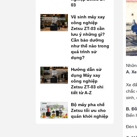
03
Vệ sinh máy xay
công nghiệp
Zetsu ZT-03 cần
lưu ý những gì?
Cần bảo dưỡng
như thế nào trong
quá trình sử
dụng?
Những
Hướng dẫn sử
A. X
dụng Máy xay
công nghiệp
Xe đẩ
Zetsu ZT-03 chi
chắc 
tiết từ A-Z
sinh,
Bộ máy pha chế
B. Đ
Zetsu tối ưu cho
Biển 
quán khởi nghiệp
Đèn l