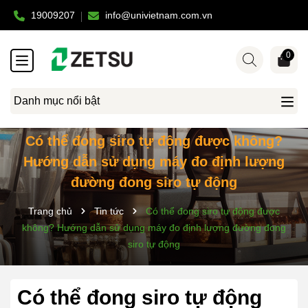
19009207
info@univietnam.com.vn
0
Danh mục nổi bật
Có thể đong siro tự động được không?
Hướng dẫn sử dụng máy đo định lượng
đường đong siro tự động
Trang chủ
Tin tức
Có thể đong siro tự động được
không? Hướng dẫn sử dụng máy đo định lượng đường đong
siro tự động
Có thể đong siro tự động