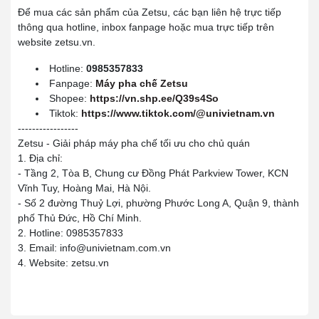
Để mua các sản phẩm của Zetsu, các bạn liên hệ trực tiếp
thông qua hotline, inbox fanpage hoặc mua trực tiếp trên
website zetsu.vn.
Hotline:
0985357833
Fanpage:
Máy pha chế Zetsu
Shopee:
https://vn.shp.ee/Q39s4So
Tiktok:
https://www.tiktok.com/@univietnam.vn
-----------------
Zetsu - Giải pháp máy pha chế tối ưu cho chủ quán
1. Địa chỉ:
- Tầng 2, Tòa B, Chung cư Đồng Phát Parkview Tower, KCN
Vĩnh Tuy, Hoàng Mai, Hà Nội.
- Số 2 đường Thuỷ Lợi, phường Phước Long A, Quận 9, thành
phố Thủ Đức, Hồ Chí Minh.
2. Hotline: 0985357833
3. Email: info@univietnam.com.vn
4. Website: zetsu.vn