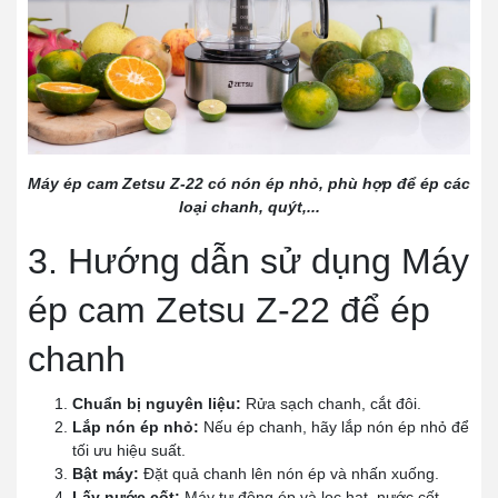
Máy ép cam Zetsu Z-22 có nón ép nhỏ, phù hợp để ép các
loại chanh, quýt,...
3. Hướng dẫn sử dụng Máy
ép cam Zetsu Z-22 để ép
chanh
Chuẩn bị nguyên liệu:
Rửa sạch chanh, cắt đôi.
Lắp nón ép nhỏ:
Nếu ép chanh, hãy lắp nón ép nhỏ để
tối ưu hiệu suất.
Bật máy:
Đặt quả chanh lên nón ép và nhấn xuống.
Lấy nước cốt:
Máy tự động ép và lọc hạt, nước cốt