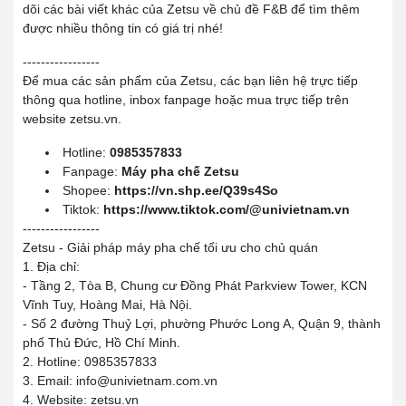
dõi các bài viết khác của Zetsu về chủ đề F&B để tìm thêm
được nhiều thông tin có giá trị nhé!
-----------------
Để mua các sản phẩm của Zetsu, các bạn liên hệ trực tiếp
thông qua hotline, inbox fanpage hoặc mua trực tiếp trên
website zetsu.vn.
Hotline:
0985357833
Fanpage:
Máy pha chế Zetsu
Shopee:
https://vn.shp.ee/Q39s4So
Tiktok:
https://www.tiktok.com/@univietnam.vn
-----------------
Zetsu - Giải pháp máy pha chế tối ưu cho chủ quán
1. Địa chỉ:
- Tầng 2, Tòa B, Chung cư Đồng Phát Parkview Tower, KCN
Vĩnh Tuy, Hoàng Mai, Hà Nội.
- Số 2 đường Thuỷ Lợi, phường Phước Long A, Quận 9, thành
phố Thủ Đức, Hồ Chí Minh.
2. Hotline: 0985357833
3. Email: info@univietnam.com.vn
4. Website: zetsu.vn