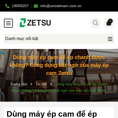
19009207
info@univietnam.com.vn
0
Danh mục nổi bật
Dùng máy ép cam để ép chanh được
không? Công dụng bất ngờ của máy ép
cam Zetsu
Trang chủ
Tin tức
Dùng máy ép cam để ép chanh
được không? Công dụng bất ngờ của máy ép cam Zetsu
Dùng máy ép cam để ép