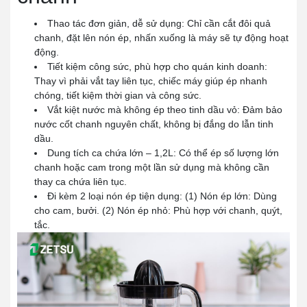
Thao tác đơn giản, dễ sử dụng: Chỉ cần cắt đôi quả
chanh, đặt lên nón ép, nhấn xuống là máy sẽ tự động hoạt
động.
Tiết kiệm công sức, phù hợp cho quán kinh doanh:
Thay vì phải vắt tay liên tục, chiếc máy giúp ép nhanh
chóng, tiết kiệm thời gian và công sức.
Vắt kiệt nước mà không ép theo tinh dầu vỏ: Đảm bảo
nước cốt chanh nguyên chất, không bị đắng do lẫn tinh
dầu.
Dung tích ca chứa lớn – 1,2L: Có thể ép số lượng lớn
chanh hoặc cam trong một lần sử dụng mà không cần
thay ca chứa liên tục.
Đi kèm 2 loại nón ép tiện dụng: (1) Nón ép lớn: Dùng
cho cam, bưởi. (2) Nón ép nhỏ: Phù hợp với chanh, quýt,
tắc.