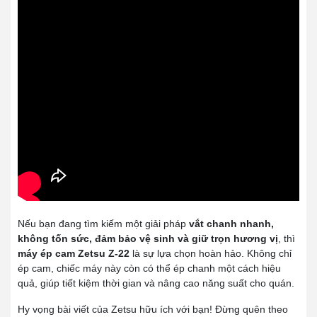
Nếu bạn đang tìm kiếm một giải pháp
vắt chanh nhanh,
không tốn sức, đảm bảo vệ sinh và giữ trọn hương vị
, thì
máy ép cam Zetsu Z-22
là sự lựa chọn hoàn hảo. Không chỉ
ép cam, chiếc máy này còn có thể ép chanh một cách hiệu
quả, giúp tiết kiệm thời gian và nâng cao năng suất cho quán.
Hy vọng bài viết của Zetsu hữu ích với bạn! Đừng quên theo