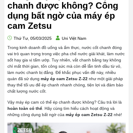
chanh được không? Công
dụng bất ngờ của máy ép
cam Zetsu
Thứ Tư, 05/03/2025
Uni Việt Nam
Trong kinh doanh đồ uống và ẩm thực, nước cốt chanh đóng
vai trò quan trọng trong việc pha chế nước giải khát, làm nước
sốt hay gia vị tẩm ướp. Tuy nhiên, vắt chanh bằng tay không
chỉ mất thời gian, tốn công sức mà còn dễ lẫn tinh dầu từ vỏ,
làm nước chanh bị đắng. Để khắc phục vấn đề này, nhiều
quán đã sử dụng
máy ép cam Zetsu Z-22
như một giải pháp
thay thế tối ưu để ép chanh nhanh chóng, tiện lợi và đảm bảo
chất lượng nước cốt.
Vậy máy ép cam có thể ép chanh được không? Câu trả lời là
hoàn toàn có thể
. Hãy cùng tìm hiểu cách hoạt động và
những công dụng bất ngờ của
máy ép cam Zetsu Z-22
nhé!