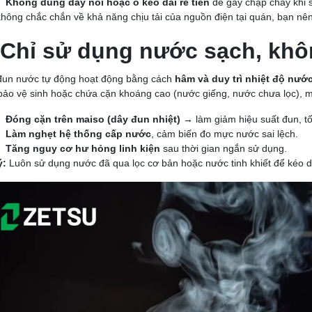
Không dùng dây nối hoặc ổ kéo dài rẻ tiền
dễ gây chập cháy khi s
hông chắc chắn về khả năng chịu tải của nguồn điện tại quán, bạn nên
Chỉ sử dụng nước sạch, khôn
un nước tự động hoạt động bằng cách
hâm và duy trì nhiệt độ nước
ảo vệ sinh hoặc chứa cặn khoáng cao (nước giếng, nước chưa lọc), m
Đóng cặn trên maiso (dây đun nhiệt)
→ làm giảm hiệu suất đun, tố
Làm nghẹt hệ thống cấp nước
, cảm biến đo mực nước sai lệch.
Tăng nguy cơ hư hỏng linh kiện
sau thời gian ngắn sử dụng.
ý:
Luôn sử dụng nước đã qua lọc cơ bản hoặc nước tinh khiết để kéo dà