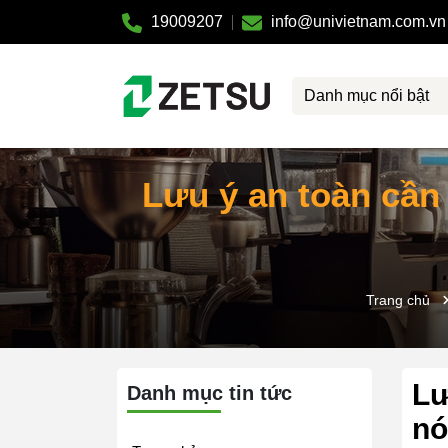
19009207
info@univietnam.com.vn
Danh mục nổi bật
Lưu ý an toàn cần
Trang chủ
Lư
Danh mục tin tức
nó