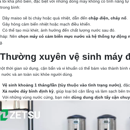
à lỗi khá phổ biến, đặc biệt với những dòng máy không có tính năng t
trong bình:
Dây maiso sẽ bị cháy hoặc quá nhiệt, dẫn đến
chập điện, cháy nổ
.
Gây hỏng cảm biến nhiệt hoặc mạch điều khiển.
Có thể tạo mùi khét, ảnh hưởng đến chất lượng nước sau đó.
pháp: Nên
chọn máy có cảm biến mực nước và hệ thống tự động n
g.
Thường xuyên vệ sinh máy đ
ột thời gian sử dụng, cặn bẩn và vi khuẩn có thể bám vào thành bình
 nước và an toàn sức khỏe người dùng.
Vệ sinh khoảng 1 tháng/lần (tùy thuộc vào tình trạng nước)
, đặc
Xả nước đáy bình định kỳ
, giúp loại bỏ cặn lắng và làm sạch bên t
Với những vùng nước cứng, bạn nên
dùng dung dịch tẩy cặn chu