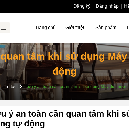
Đăng ký
Đăng nhập
Hệ
Trang chủ
Giới thiệu
Sản phẩm
T
 quan tâm khi sử dụng Má
động
Tin tức
Lưu ý an toàn cần quan tâm khi sử dụng Máy đun nước 
u ý an toàn cần quan tâm khi 
ng tự động