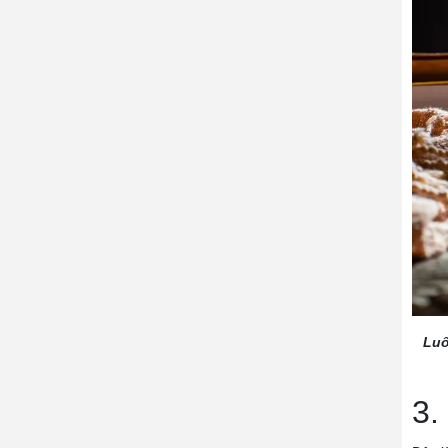
Luô
3.