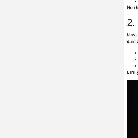
Nếu k
2.
Máy đ
đảm b
Lưu 