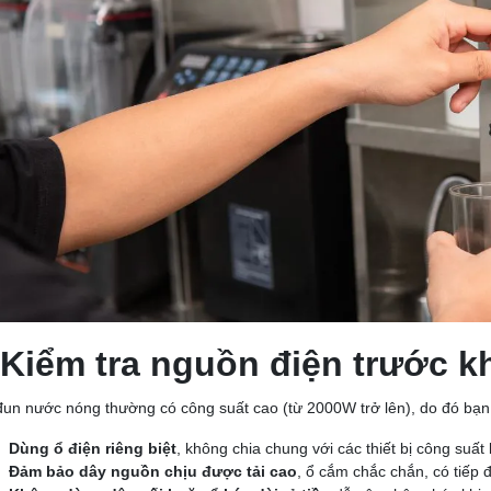
Kiểm tra nguồn điện trước k
un nước nóng thường có công suất cao (từ 2000W trở lên), do đó bạn
Dùng ổ điện riêng biệt
, không chia chung với các thiết bị công suất
Đảm bảo dây nguồn chịu được tải cao
, ổ cắm chắc chắn, có tiếp đ