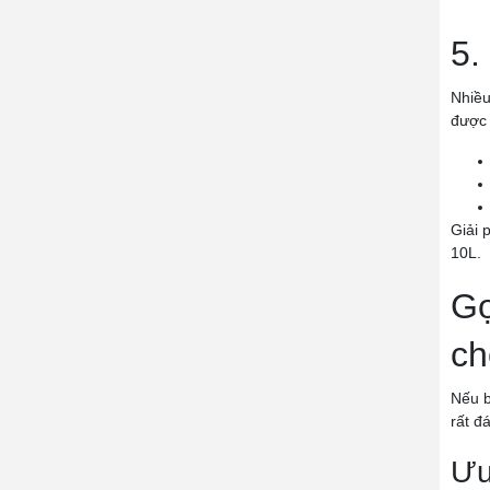
5.
Nhiều
được 
Giải 
10L.
Gợ
ch
Nếu b
rất đ
Ưu