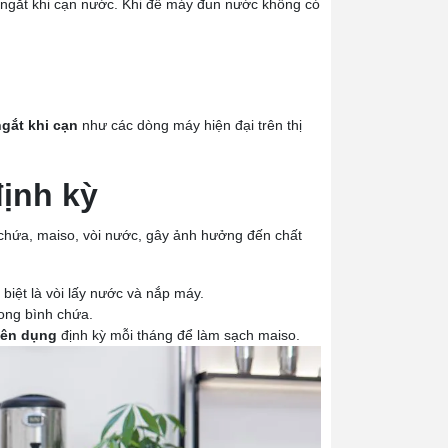
ự ngắt khi cạn nước. Khi để máy đun nước không có
gắt khi cạn
như các dòng máy hiện đại trên thị
ịnh kỳ
 chứa, maiso, vòi nước, gây ảnh hưởng đến chất
 biệt là vòi lấy nước và nắp máy.
rong bình chứa.
yên dụng
định kỳ mỗi tháng để làm sạch maiso.