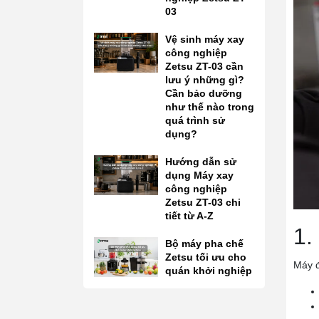
03
Vệ sinh máy xay
công nghiệp
Zetsu ZT-03 cần
lưu ý những gì?
Cần bảo dưỡng
như thế nào trong
quá trình sử
dụng?
Hướng dẫn sử
dụng Máy xay
công nghiệp
Zetsu ZT-03 chi
tiết từ A-Z
1.
Bộ máy pha chế
Zetsu tối ưu cho
Máy đ
quán khởi nghiệp