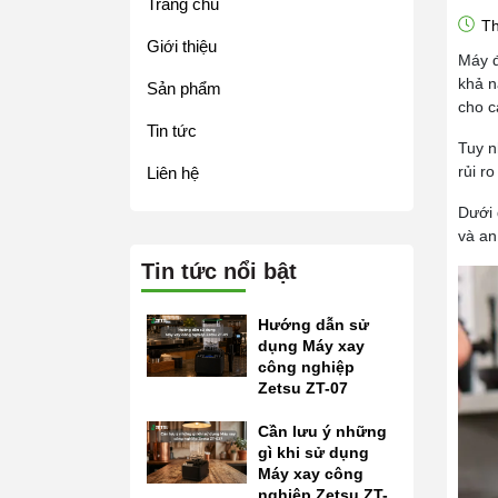
Trang chủ
Th
Giới thiệu
Máy đ
khả n
Sản phẩm
cho c
Tin tức
Tuy n
rủi r
Liên hệ
Dưới 
và an
Tin tức nổi bật
Hướng dẫn sử
dụng Máy xay
công nghiệp
Zetsu ZT-07
Cần lưu ý những
gì khi sử dụng
Máy xay công
nghiệp Zetsu ZT-