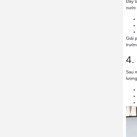
Đây l
nước 
Giải 
trườn
4.
Sau m
lượng