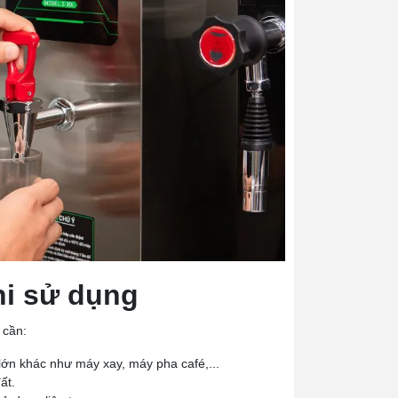
hi sử dụng
 cần:
 lớn khác như máy xay, máy pha café,...
ất.