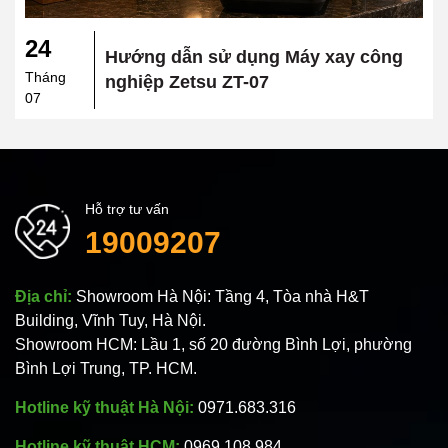
24
Hướng dẫn sử dụng Máy xay công
Tháng
nghiệp Zetsu ZT-07
07
Hỗ trợ tư vấn
19009207
Địa chỉ:
Showroom Hà Nội: Tầng 4, Tòa nhà H&T
Building, Vĩnh Tuy, Hà Nội.
Showroom HCM: Lầu 1, số 20 đường Bình Lợi, phường
Bình Lợi Trung, TP. HCM.
Hotline kỹ thuật Hà Nội:
0971.683.316
Hotline kỹ thuật HCM:
0969.108.984