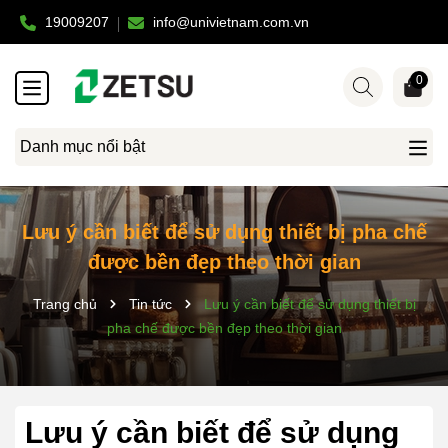
19009207
info@univietnam.com.vn
0
Danh mục nổi bật
Lưu ý cần biết để sử dụng thiết bị pha chế
được bền đẹp theo thời gian
Trang chủ
Tin tức
Lưu ý cần biết để sử dụng thiết bị
pha chế được bền đẹp theo thời gian
Lưu ý cần biết để sử dụng