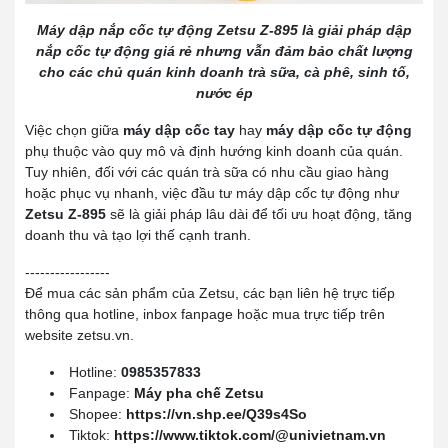
Máy dập nắp cốc tự động Zetsu Z-895 là giải pháp dập
nắp cốc tự động giá rẻ nhưng vẫn đảm bảo chất lượng
cho các chủ quán kinh doanh trà sữa, cà phê, sinh tố,
nước ép
Việc chọn giữa
máy dập cốc tay
hay
máy dập cốc tự động
phụ thuộc vào quy mô và định hướng kinh doanh của quán.
Tuy nhiên, đối với các quán trà sữa có nhu cầu giao hàng
hoặc phục vụ nhanh, việc đầu tư máy dập cốc tự động như
Zetsu Z-895
sẽ là giải pháp lâu dài để tối ưu hoạt động, tăng
doanh thu và tạo lợi thế cạnh tranh.
-----------------
Để mua các sản phẩm của Zetsu, các bạn liên hệ trực tiếp
thông qua hotline, inbox fanpage hoặc mua trực tiếp trên
website zetsu.vn.
Hotline:
0985357833
Fanpage:
Máy pha chế Zetsu
Shopee:
https://vn.shp.ee/Q39s4So
Tiktok:
https://www.tiktok.com/@univietnam.vn