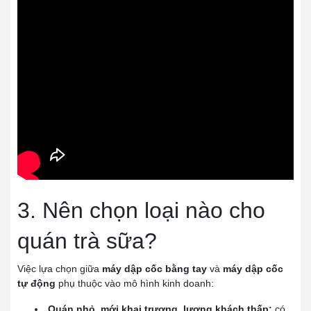
3. Nên chọn loại nào cho
quán trà sữa?
Việc lựa chọn giữa
máy dập cốc bằng tay
và
máy dập cốc
tự động
phụ thuộc vào mô hình kinh doanh:
Quán nhỏ, mới khai trương, lượng khách thấp:
có