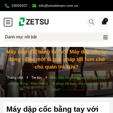
19009207
info@univietnam.com.vn
0
Danh mục nổi bật
Máy dập cốc bằng tay với Máy dập cốc tự
động - Đâu mới là giải pháp tốt hơn cho
chủ quán trà sữa?
Trang chủ
Tin tức
Máy dập cốc bằng tay với Máy dập
cốc tự động - Đâu mới là giải pháp tốt hơn cho chủ quán trà
sữa?
Máy dập cốc bằng tay với