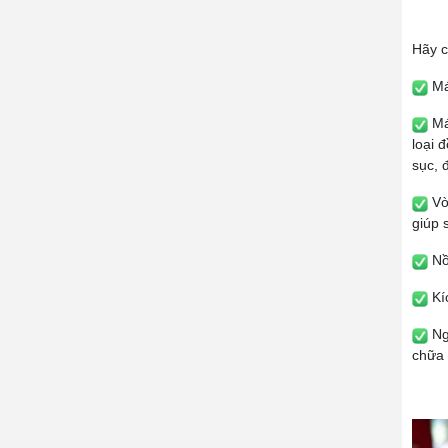
Hãy c
Má
Máy
loại 
sục, 
Vòi
giúp 
Nồi
Kí
Ngo
chữa