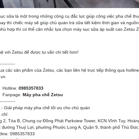
ục sữa là một trong những công cụ đắc lực giúp công việc pha chế thuận
nay thì chiếc máy sẽ giúp chủ quán trà sữa tiết kiệm thời gian và nguồn
phù hợp thì có thể cân nhắc lựa chọn máy sục sữa áp suất cao Zetsu 
hệ với Zetsu để được tư vấn chi tiết hơn!
----------
a các sản phẩm của Zetsu, các bạn liên hệ trực tiếp thông qua hotline
.vn.
Hotline:
0985357833
Fanpage:
Máy pha chế Zetsu
----------
 - Giải pháp máy pha chế tối ưu cho chủ quán
 chỉ:
g 2, Tòa B, Chung cư Đồng Phát Parkview Tower, KCN Vĩnh Tuy, Hoàng
2 đường Thuỷ Lợi, phường Phước Long A, Quận 9, thành phố Thủ Đức,
tline: 0985357833