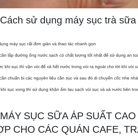
 Cách sử dụng máy sục trà sữ
dụng máy sục rất đơn giản và thao tác nhanh gọn
 cần lắp đường ống nước sạch có chất lượng tốt nhất để sử dụng an toà
ớc khi sục thì vặn vòi để xả hết nước trong vòi ra ngoài cho tới khi vòi
 cần chuẩn bị các nguyên liệu cần sục và sau đó di chuyển cốc nhẹ nh
 khi sục xong thì sử dụng khăn ẩm lau sạch vòi sục và xả nước bên tro
. MÁY SỤC SỮA ÁP SUẤT CAO
ỢP CHO CÁC QUÁN CAFE, T