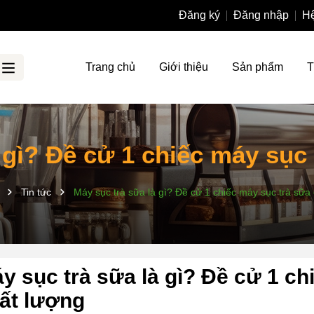
Đăng ký
Đăng nhập
Hệ
Trang chủ
Giới thiệu
Sản phẩm
T
 gì? Đề cử 1 chiếc máy sục
Tin tức
Máy sục trà sữa là gì? Đề cử 1 chiếc máy sục trà sữa
y sục trà sữa là gì? Đề cử 1 ch
ất lượng