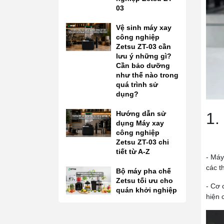
03
Vệ sinh máy xay
công nghiệp
Zetsu ZT-03 cần
lưu ý những gì?
Cần bảo dưỡng
như thế nào trong
quá trình sử
dụng?
Hướng dẫn sử
1.
dụng Máy xay
công nghiệp
Zetsu ZT-03 chi
tiết từ A-Z
- Máy
các t
Bộ máy pha chế
Zetsu tối ưu cho
- Cơ 
quán khởi nghiệp
hiện 