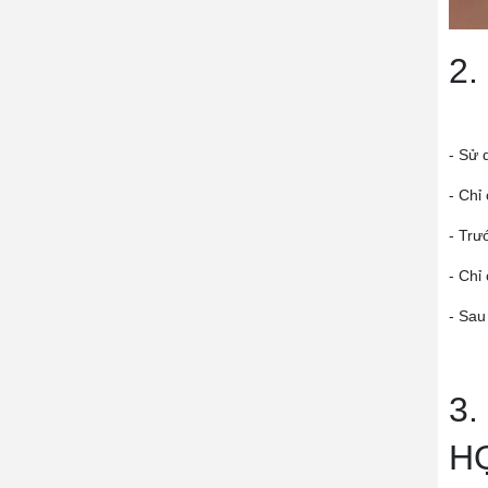
2.
- Sử 
- Chỉ
- Trư
- Chỉ
- Sau
3
H