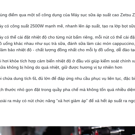
ùng điểm qua một số công dụng của Máy sục sữa áp suất cao Zetsu 
y có công suất 2500W mạnh mẽ, nhanh lên áp suất, tạo ra lớp bọt sữ
 có thể cài đặt nhiệt độ cho từng nút bấm riêng, mỗi nút có thể cài đặ
đồ uống khác nhau như sục trà sữa, đánh sữa làm các món cappuccino, l
đảm bảo nhiệt độ - chất lượng đồng nhất cho mỗi ly đồ uống, dễ đào t
 hơi khỏe tích hợp cảm biến nhiệt độ ở đầu vòi giúp kiểm soát chính xác
sữa không bị hỏng do quá nhiệt, giữ được hương vị tự nhiên hơn
 chứa dung tích 6L đủ lớn để đáp ứng nhu cầu phục vụ liên tục, đặc bi
ch thước nhỏ gọn đặt trong quầy pha chế mà không tốn quá nhiều diện
ài ra máy có nút chức năng “xả hơi giảm áp” để xả hết áp suất ra ngo