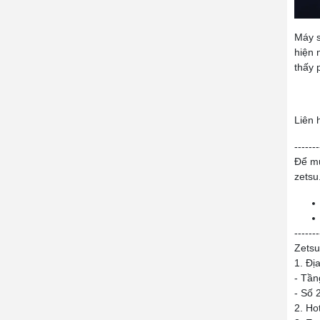
Máy s
hiện 
thấy 
Liên 
-------
Để mu
zetsu
-------
Zetsu
1. Địa
- Tần
- Số 
2. Ho