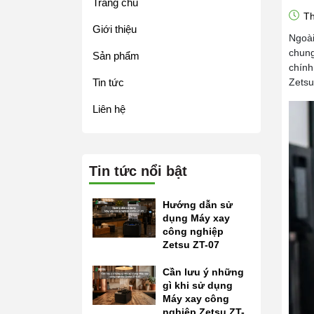
Trang chủ
Th
Giới thiệu
Ngoài
chung
Sản phẩm
chính
Tin tức
Zetsu
Liên hệ
Tin tức nổi bật
Hướng dẫn sử
dụng Máy xay
công nghiệp
Zetsu ZT-07
Cần lưu ý những
gì khi sử dụng
Máy xay công
nghiệp Zetsu ZT-