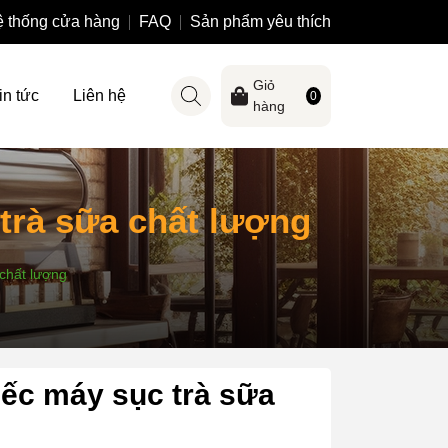
 thống cửa hàng
FAQ
Sản phẩm yêu thích
Giỏ
in tức
Liên hệ
0
hàng
 trà sữa chất lượng
 chất lượng
iếc máy sục trà sữa