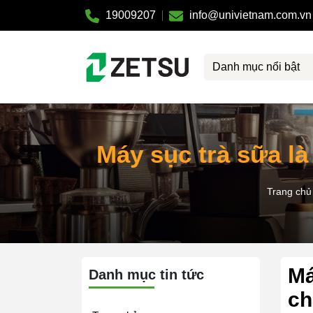
19009207
info@univietnam.com.vn
Danh mục nổi bật
Máy sục trà sữa là
Trang chủ
Má
Danh mục tin tức
ch