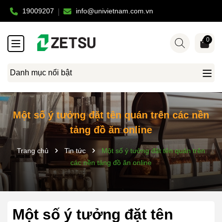
19009207
info@univietnam.com.vn
0
Danh mục nổi bật
Một số ý tưởng đặt tên quán trên các nền
tảng đồ ăn online
Trang chủ
Tin tức
Một số ý tưởng đặt tên quán trên
các nền tảng đồ ăn online
Một số ý tưởng đặt tên