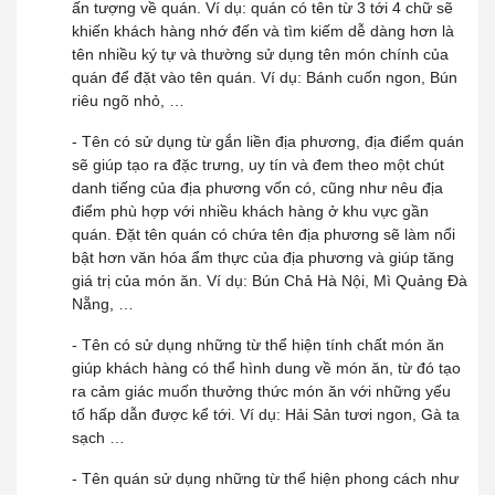
ấn tượng về quán. Ví dụ: quán có tên từ 3 tới 4 chữ sẽ
khiến khách hàng nhớ đến và tìm kiếm dễ dàng hơn là
tên nhiều ký tự và thường sử dụng tên món chính của
quán để đặt vào tên quán. Ví dụ: Bánh cuốn ngon, Bún
riêu ngõ nhỏ, …
- Tên có sử dụng từ gắn liền địa phương, địa điểm quán
sẽ giúp tạo ra đặc trưng, uy tín và đem theo một chút
danh tiếng của địa phương vốn có, cũng như nêu địa
điểm phù hợp với nhiều khách hàng ở khu vực gần
quán. Đặt tên quán có chứa tên địa phương sẽ làm nổi
bật hơn văn hóa ẩm thực của địa phương và giúp tăng
giá trị của món ăn. Ví dụ: Bún Chả Hà Nội, Mì Quảng Đà
Nẵng, …
- Tên có sử dụng những từ thể hiện tính chất món ăn
giúp khách hàng có thể hình dung về món ăn, từ đó tạo
ra cảm giác muốn thưởng thức món ăn với những yếu
tố hấp dẫn được kể tới. Ví dụ: Hải Sản tươi ngon, Gà ta
sạch …
- Tên quán sử dụng những từ thể hiện phong cách như