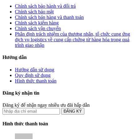
Chính sách bảo hành và đổi trả
Chính sách bảo mật
Chính sách bán hàng và thanh toán
Chính sách kiểm hàng
Chính sách vận chuyển
Phân định trách nhiệm của thương nhân, tổ chức cung ứng
dịch vụ logistics về cung cấp chứng từ hàng hóa trong quá
trình giao nhận
Hướng dẫn
Hướng dẫn sử dụng
Quy định sử dụng
Hình thức thanh toán
Đăng ký nhận tin
Đăng ký để nhận ngay nhiều ưu đãi hấp dẫn
ĐĂNG KÝ
Hình thức thanh toán