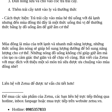
Đun nóng sữa và cho vào cốc trà trái cây.
Thêm trái cây tươi vào ly và thưởng thức
- Cách thực hiện: Trà trái cây vào mùa hè thì uống với đá lạnh
nhưng đến mùa đông thì đây là một thức uống thú vị để thưởng
thức bằng ly đồ uống ấm để giữ ấm cơ thể
Mùa đông là mùa của trời lạnh và nhanh mất năng lượng, những
thức uống ấm nóng sẽ giúp bổ sung lượng đường để bổ sung năng
lượng cho cơ thể. Những nóng đồ uống không chỉ giúp giữ ấm mà
còn tạo ra cảm giác thư giãn và dễ chịu vô cùng. Bài viết của Zetsu
với mục đích với thiệu một só món trà sữa được ưa chuộng vào mùa
đông nhé!
Liên hệ với Zetsu để được tư vấn chi tiết hơn!
-----------------
Để mua các sản phẩm của Zetsu, các bạn liên hệ trực tiếp thông qua
hotline, inbox fanpage hoặc mua trực tiếp trên website zetsu.vn.
Hotline:
0985357833