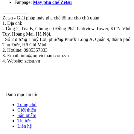
Fanpage:
Máy pha chế Zetsu
-----------------
Zetsu - Giải pháp máy pha chế tối ưu cho chủ quán
1. Địa chỉ:
- Tầng 2, Tòa B, Chung cư Đồng Phát Parkview Tower, KCN Vĩnh
Tuy, Hoàng Mai, Hà Nội.
- Số 2 đường Thuỷ Lợi, phường Phước Long A, Quận 9, thành phố
Thủ Đức, Hồ Chí Minh.
2. Hotline: 0985357833
3. Email: info@univietnam.com.vn
4. Website: zetsu.vn
Danh mục tin tức
Trang chủ
Giới thiệu
Sản phẩm
Tin tức
Liên hệ