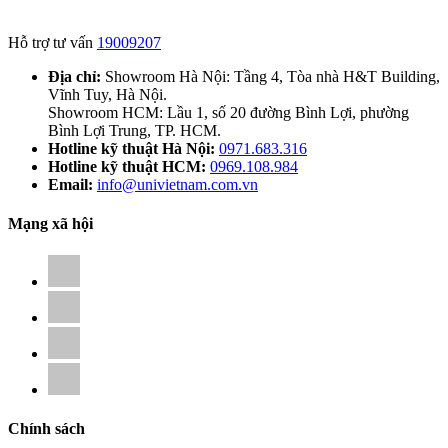
Hỗ trợ tư vấn
19009207
Địa chỉ:
Showroom Hà Nội: Tầng 4, Tòa nhà H&T Building,
Vĩnh Tuy, Hà Nội.
Showroom HCM: Lầu 1, số 20 đường Bình Lợi, phường
Bình Lợi Trung, TP. HCM.
Hotline kỹ thuật Hà Nội:
0971.683.316
Hotline kỹ thuật HCM:
0969.108.984
Email:
info@univietnam.com.vn
Mạng xã hội
Chính sách