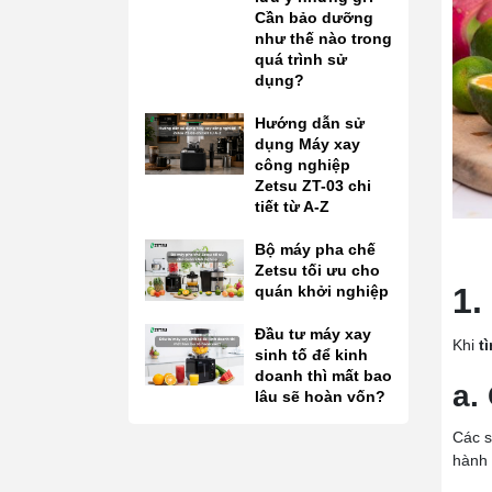
Cần bảo dưỡng
như thế nào trong
quá trình sử
dụng?
Hướng dẫn sử
dụng Máy xay
công nghiệp
Zetsu ZT-03 chi
tiết từ A-Z
Bộ máy pha chế
Zetsu tối ưu cho
1.
quán khởi nghiệp
Đầu tư máy xay
Khi
t
sinh tố để kinh
doanh thì mất bao
a.
lâu sẽ hoàn vốn?
Các s
hành 