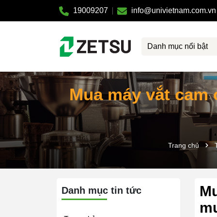
19009207
info@univietnam.com.vn
Danh mục nổi bật
Mua máy vắt cam 
Trang chủ
Mu
Danh mục tin tức
mu