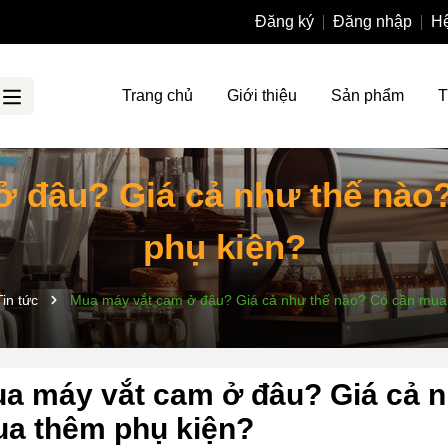
Đăng ký
Đăng nhập
Hệ
Trang chủ
Giới thiệu
Sản phẩm
T
ở đâu? Giá cả như thế nào
phụ kiện?
Tin tức
Mua máy vắt cam ở đâu? Giá cả như thế nào? Có cần mua
a máy vắt cam ở đâu? Giá cả n
a thêm phụ kiện?