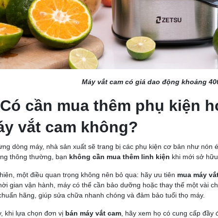
Máy vắt cam có giá dao động khoảng 40
 Có cần mua thêm phụ kiện ho
y vắt cam không?
ừng dòng máy, nhà sản xuất sẽ trang bị các phụ kiện cơ bản như nón é
ng thông thường, bạn
không cần mua thêm linh kiện
khi mới sở hữu
hiên, một điều quan trọng không nên bỏ qua: hãy ưu tiên
mua máy vắt
hời gian vận hành, máy có thể cần bảo dưỡng hoặc thay thế một vài chi
chuẩn hãng, giúp sửa chữa nhanh chóng và đảm bảo tuổi thọ máy.
y, khi lựa chọn đơn vị
bán máy vắt cam
, hãy xem họ có cung cấp đầy đ