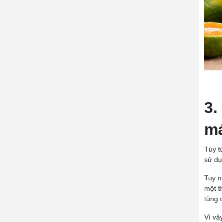
3.
má
Tùy t
sử dụ
Tuy n
một t
tùng 
Vì vậ