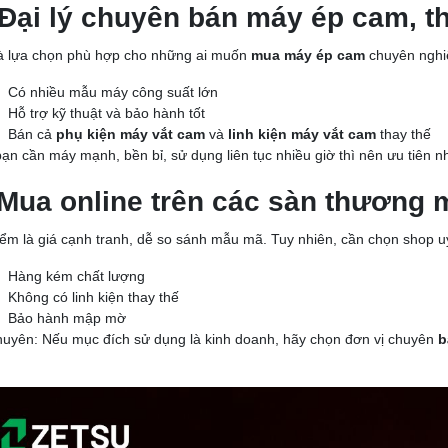
 Đại lý chuyên bán máy ép cam, th
à lựa chọn phù hợp cho những ai muốn
mua máy ép cam
chuyên nghiệ
Có nhiều mẫu máy công suất lớn
Hỗ trợ kỹ thuật và bảo hành tốt
Bán cả
phụ kiện máy vắt cam
và
linh kiện máy vắt cam
thay thế
ạn cần máy mạnh, bền bỉ, sử dụng liên tục nhiều giờ thì nên ưu tiên 
 Mua online trên các sàn thương m
ểm là giá cạnh tranh, dễ so sánh mẫu mã. Tuy nhiên, cần chọn shop uy 
Hàng kém chất lượng
Không có linh kiện thay thế
Bảo hành mập mờ
huyên: Nếu mục đích sử dụng là kinh doanh, hãy chọn đơn vị chuyên
b