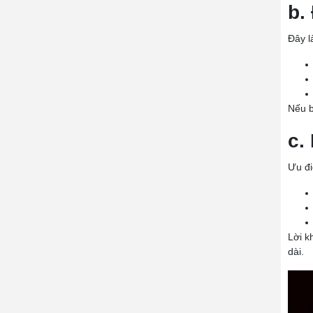
b.
Đây l
Nếu b
c.
Ưu đi
Lời k
dài.