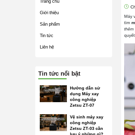
Trang chủ
Ch
Giới thiệu
Máy v
tìm
m
Sản phẩm
thêm 
Tin tức
quyết
Liên hệ
Tin tức nổi bật
Hướng dẫn sử
dụng Máy xay
công nghiệp
Zetsu ZT-07
Vệ sinh máy xay
công nghiệp
Zetsu ZT-03 cần
lưu ý những gì?