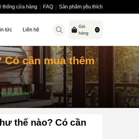
 thống cửa hàng
FAQ
Sản phẩm yêu thích
Giỏ
in tức
Liên hệ
0
hàng
? Có cần mua thêm
 thêm phụ kiện?
hư thế nào? Có cần