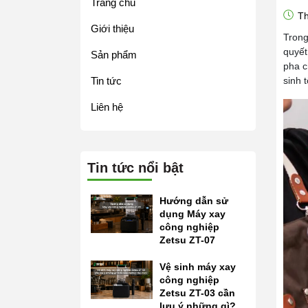
Trang chủ
Th
Giới thiệu
Trong
quyết
Sản phẩm
pha c
Tin tức
sinh 
Liên hệ
Tin tức nổi bật
Hướng dẫn sử
dụng Máy xay
công nghiệp
Zetsu ZT-07
Vệ sinh máy xay
công nghiệp
Zetsu ZT-03 cần
lưu ý những gì?