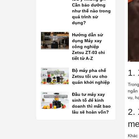
Cần bảo dưỡng
như thế nào trong
quá trình sử
dụng?
Hướng dẫn sử
dụng Máy xay
công nghiệp
Zetsu ZT-03 chi
tiết từ A-Z
Bộ máy pha chế
1.
Zetsu tối ưu cho
quán khởi nghiệp
Trong
ngắn 
Đầu tư máy xay
vụ, h
sinh tố để kinh
doanh thì mất bao
2.
lâu sẽ hoàn vốn?
me
Khác 