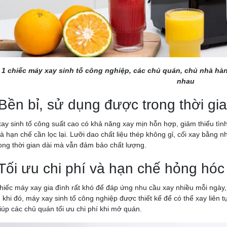
 1 chiếc máy xay sinh tố công nghiệp, các chủ quán, chủ nhà h
nhau
 Bền bỉ, sử dụng được trong thời gia
ay sinh tố công suất cao có khả năng xay mịn hỗn hợp, giảm thiểu tìn
à hạn chế cần lọc lại. Lưỡi dao chất liệu thép không gỉ, cối xay bằng 
rong thời gian dài mà vẫn đảm bảo chất lượng.
 Tối ưu chi phí và hạn chế hỏng hóc
hiếc máy xay gia đình rất khó để đáp ứng nhu cầu xay nhiều mỗi ngày,
 khi đó, máy xay sinh tố công nghiệp được thiết kế để có thể xay liên t
giúp các chủ quán tối ưu chi phí khi mở quán.