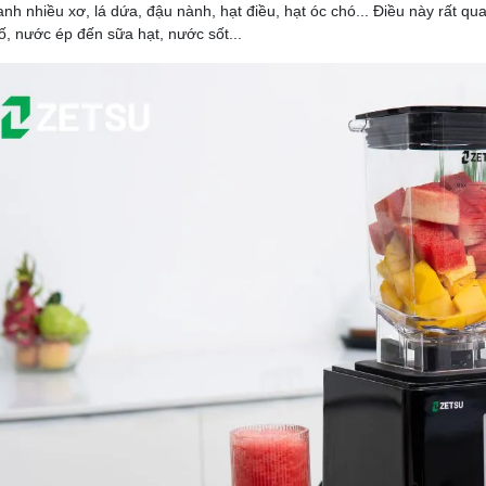
anh nhiều xơ, lá dứa, đậu nành, hạt điều, hạt óc chó... Điều này rất qu
tố, nước ép đến sữa hạt, nước sốt...