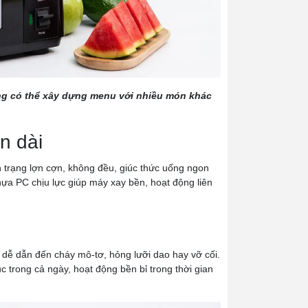
àng có thể xây dựng menu với nhiều món khác
n dài
h trạng lợn cợn, không đều, giúc thức uống ngon
nhựa PC chịu lực giúp máy xay bền, hoạt động liên
 dễ dẫn đến cháy mô-tơ, hỏng lưỡi dao hay vỡ cối.
ục trong cả ngày, hoạt động bền bỉ trong thời gian