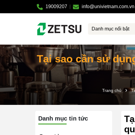
19009207
info@univietnam.com.vn
Danh mục nổi bật
Tại sao cần sử dụn
Trang chủ
Ti
Tạ
Danh mục tin tức
qu