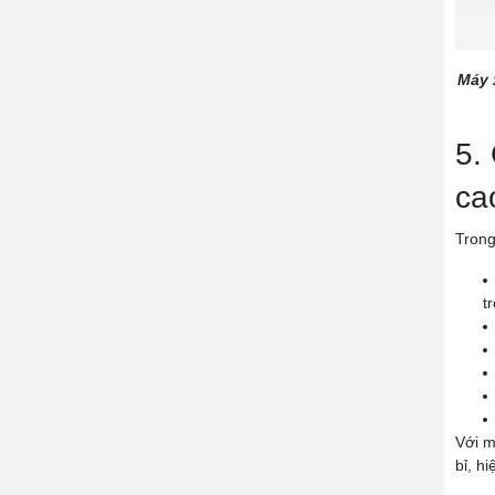
Máy 
5.
ca
Trong
t
Với m
bỉ, hi