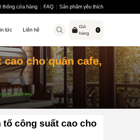
 thống cửa hàng
FAQ
Sản phẩm yêu thích
Giỏ
in tức
Liên hệ
0
hàng
 cao cho quán cafe,
n cafe, nhà hàng?
 tố công suất cao cho