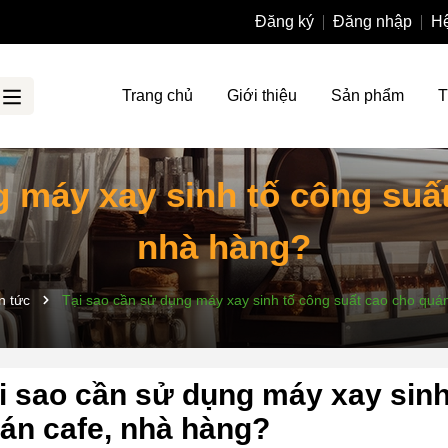
Đăng ký
Đăng nhập
Hệ
Trang chủ
Giới thiệu
Sản phẩm
T
g máy xay sinh tố công suất
nhà hàng?
n tức
Tại sao cần sử dụng máy xay sinh tố công suất cao cho quá
i sao cần sử dụng máy xay sinh
án cafe, nhà hàng?