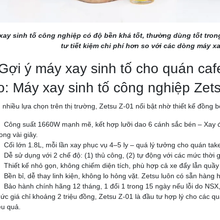
xay sinh tố công nghiệp có độ bền khá tốt, thường dùng tốt tron
tư tiết kiệm chi phí hơn so với các dòng máy x
 Gợi ý máy xay sinh tố cho quán ca
o: Máy xay sinh tố công nghiệp Zet
 nhiều lựa chọn trên thị trường, Zetsu Z-01 nổi bật nhờ thiết kế đồng b
Công suất 1660W mạnh mẽ, kết hợp lưỡi dao 6 cánh sắc bén – Xay đá
rong vài giây.
Cối lớn 1.8L, mỗi lần xay phục vụ 4–5 ly – quá lý tưởng cho quán t
Dễ sử dụng với 2 chế độ: (1) thủ công, (2) tự động với các mức thời g
Thiết kế nhỏ gọn, không chiếm diện tích, phù hợp cả xe đẩy lẫn quầy
Bền bỉ, dễ thay linh kiện, không lo hỏng vặt. Zetsu luôn có sẵn hàng
Bảo hành chính hãng 12 tháng, 1 đổi 1 trong 15 ngày nếu lỗi do NSX, 
ức giá chỉ khoảng 2 triệu đồng, Zetsu Z-01 là đầu tư hợp lý cho các qu
ệu quả.