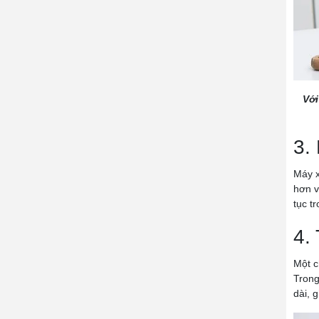
Với
3.
Máy x
hơn v
tục t
4.
Một c
Trong
dài, 