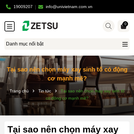
19009207
info@univietnam.com.vn
0
Danh mục nổi bật
Tại sao nên chọn máy xay sinh tố có động
cơ mạnh mẽ?
Trang chủ
Tin tức
Tại sao nên chọn máy xay sinh tố
có động cơ mạnh mẽ?
Tại sao nên chọn máy xay