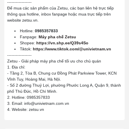
-----------------
Để mua các sản phẩm của Zetsu, các bạn liên hệ trực tiếp
thông qua hotline, inbox fanpage hoặc mua trực tiếp trên
website zetsu.vn.
Hotline:
0985357833
Fanpage:
Máy pha chế Zetsu
Shopee:
https://vn.shp.ee/Q39s4So
Tiktok:
https://www.tiktok.com/@univietnam.vn
-----------------
Zetsu - Giải pháp máy pha chế tối ưu cho chủ quán
1. Địa chỉ:
- Tầng 2, Tòa B, Chung cư Đồng Phát Parkview Tower, KCN
Vĩnh Tuy, Hoàng Mai, Hà Nội.
- Số 2 đường Thuỷ Lợi, phường Phước Long A, Quận 9, thành
phố Thủ Đức, Hồ Chí Minh.
2. Hotline: 0985357833
3. Email: info@univietnam.com.vn
4. Website: zetsu.vn