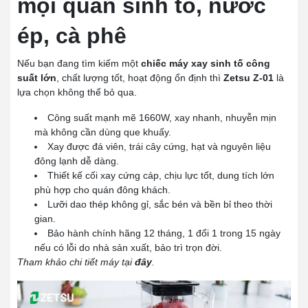
mọi quán sinh tố, nước
ép, cà phê
Nếu bạn đang tìm kiếm một
chiếc máy xay sinh tố công
suất lớn
, chất lượng tốt, hoạt động ổn định thì
Zetsu Z-01
là
lựa chọn không thể bỏ qua.
Công suất mạnh mẽ 1660W, xay nhanh, nhuyễn mịn
mà không cần dùng que khuấy.
Xay được đá viên, trái cây cứng, hạt và nguyên liệu
đông lạnh dễ dàng.
Thiết kế cối xay cứng cáp, chịu lực tốt, dung tích lớn
phù hợp cho quán đông khách.
Lưỡi dao thép không gỉ, sắc bén và bền bỉ theo thời
gian.
Bảo hành chính hãng 12 tháng, 1 đổi 1 trong 15 ngày
nếu có lỗi do nhà sản xuất, bảo trì trọn đời.
Tham khảo chi tiết máy tại
đây
.