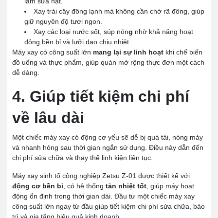
làm sữa hạt.
Xay trái cây đông lạnh mà không cần chờ rã đông, giúp
giữ nguyên độ tươi ngon.
Xay các loại nước sốt, súp nón
g
nhờ khả năng hoạt
động bền bỉ và lưỡi dao chịu nhiệt.
Máy xay có công suất lớn
mang lại sự linh hoạt
khi chế biến
đồ uống và thực phẩm, giúp quán mở rộng thực đơn một cách
dễ dàng.
4. Giúp tiết kiệm chi phí
về lâu dài
Một chiếc máy xay có động cơ yếu sẽ dễ bị quá tải, nóng máy
và nhanh hỏng sau thời gian ngắn sử dụng. Điều này dẫn đến
chi phí sửa chữa và thay thế linh kiện liên tục.
Máy xay sinh tố công nghiệp Zetsu Z-01 được thiết kế với
động cơ bền bỉ
, có hệ thống
tản nhiệt tốt
, giúp máy hoạt
động ổn định trong thời gian dài. Đầu tư một chiếc máy xay
công suất lớn ngay từ đầu giúp tiết kiệm chi phí sửa chữa, bảo
trì và gia tăng hiệu quả kinh doanh.