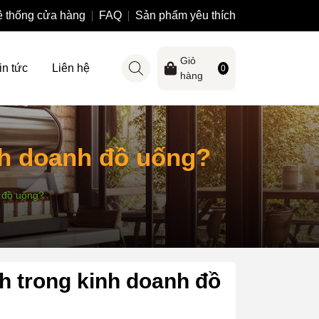
 thống cửa hàng
FAQ
Sản phẩm yêu thích
Giỏ
in tức
Liên hệ
0
hàng
nh doanh đồ uống?
 đồ uống?
h trong kinh doanh đồ