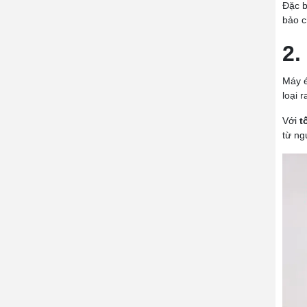
Đặc b
bảo c
2.
Máy é
loại 
Với
t
từ ng