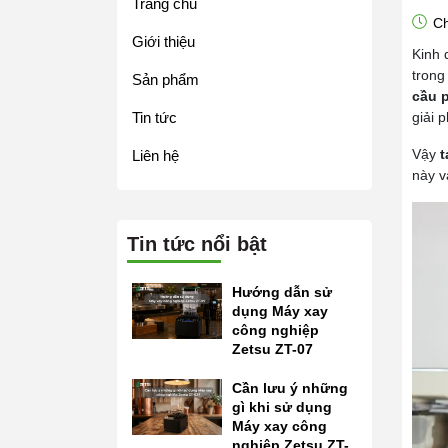
Trang chủ
Ch
Giới thiệu
Kinh 
tron
Sản phẩm
cầu 
Tin tức
giải 
Vậy
t
Liên hệ
này v
Tin tức nổi bật
Hướng dẫn sử
dụng Máy xay
công nghiệp
Zetsu ZT-07
Cần lưu ý những
gì khi sử dụng
Máy xay công
nghiệp Zetsu ZT-