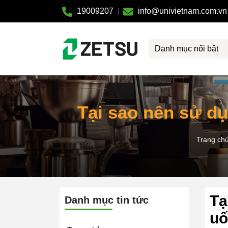
19009207
info@univietnam.com.vn
Danh mục nổi bật
Tại sao nên sử d
Trang ch
Tạ
Danh mục tin tức
uố