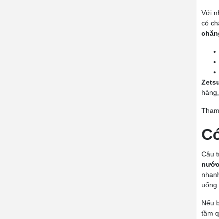
Với 
có ch
chăn
Zetsu
hàng,
Tham 
Có
Câu t
nước
nhanh
uống.
Nếu b
tầm q