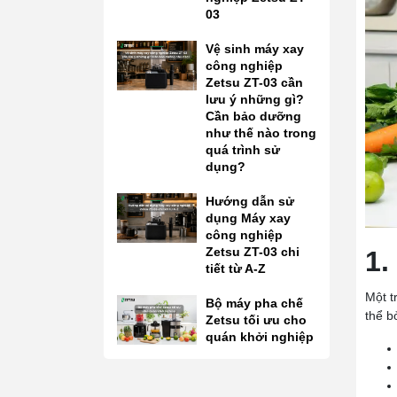
03
Vệ sinh máy xay
công nghiệp
Zetsu ZT-03 cần
lưu ý những gì?
Cần bảo dưỡng
như thế nào trong
quá trình sử
dụng?
Hướng dẫn sử
dụng Máy xay
công nghiệp
Zetsu ZT-03 chi
1.
tiết từ A-Z
Một t
Bộ máy pha chế
thể b
Zetsu tối ưu cho
quán khởi nghiệp