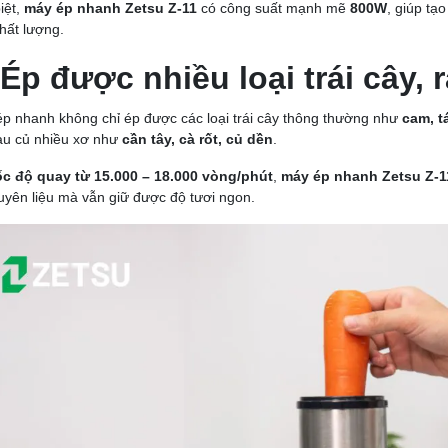
iệt,
máy ép nhanh Zetsu Z-11
có công suất mạnh mẽ
800W
, giúp t
hất lượng.
 Ép được nhiều loại trái cây,
p nhanh không chỉ ép được các loại trái cây thông thường như
cam, t
rau củ nhiều xơ như
cần tây, cà rốt, củ dền
.
ốc độ quay từ 15.000 – 18.000 vòng/phút
,
máy ép nhanh Zetsu Z-1
uyên liệu mà vẫn giữ được độ tươi ngon.