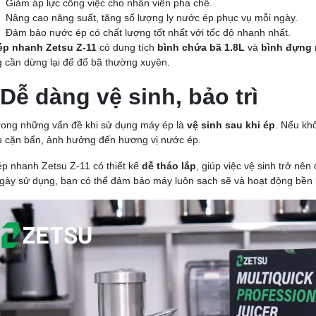
Giảm áp lực công việc cho nhân viên pha chế.
Nâng cao năng suất, tăng số lượng ly nước ép phục vụ mỗi ngày.
Đảm bảo nước ép có chất lượng tốt nhất với tốc độ nhanh nhất.
ép nhanh Zetsu Z-11
có dung tích
bình chứa bã 1.8L
và
bình đựng 
 cần dừng lại để đổ bã thường xuyên.
 Dễ dàng vệ sinh, bảo trì
rong những vấn đề khi sử dụng máy ép là
vệ sinh sau khi ép
. Nếu kh
tụ cặn bẩn, ảnh hưởng đến hương vị nước ép.
p nhanh Zetsu Z-11 có thiết kế
dễ tháo lắp
, giúp việc vệ sinh trở nê
gày sử dụng, bạn có thể đảm bảo máy luôn sạch sẽ và hoạt động bền 