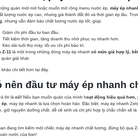
những quán mới mở hoặc muốn mở rộng menu nước ép,
máy ép nhanh
ất lượng nước ép cao, nhưng giá thành đắt đỏ và thời gian ép lâu. Tr
g
, nhưng vẫn đảm bảo chất lượng nước ép tốt, giúp:
Giảm chi phí đầu tư ban đầu.
Tiết kiệm thời gian, tăng doanh thu nhờ phục vụ nhanh hơn.
Kéo dài tuổi thọ máy, tối ưu chi phí bảo trì.
 Z-11
là một trong những dòng máy ép nhanh
có mức giá hợp lý, bề
 quán giải khát.
khảo chi tiết hơn tại
đây
.
 nên đầu tư máy ép nhanh c
rả lời là
có!
Nếu bạn muốn quán của mình h
oạt động hiệu quả hơn,
 ép
, máy ép nhanh là lựa chọn hoàn hảo. Đặc biệt, máy ép nhanh Zet
, giữ nguyên dưỡng chất, dễ vệ sinh và chi phí hợp lý chắc chắn sẽ là
ạn đang tìm kiếm một chiếc máy ép nhanh chất lượng, đừng bỏ qua Z
uán nước của bạn!