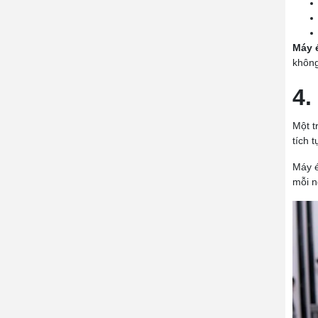
Máy 
không
4.
Một t
tích 
Máy é
mỗi n