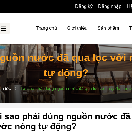
Đăng ký
Đăng nhập
Hệ
Trang chủ
Giới thiệu
Sản phẩm
T
nguồn nước đã qua lọc vớ
tự động?
Tin tức
Tại sao phải dùng nguồn nước đã qua lọc với máy đun nướ
i sao phải dùng nguồn nước đã
ớc nóng tự động?