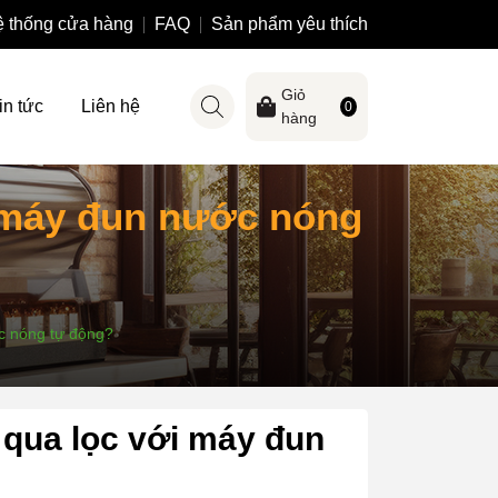
 thống cửa hàng
FAQ
Sản phẩm yêu thích
Giỏ
in tức
Liên hệ
0
hàng
i máy đun nước nóng
c nóng tự động?
 qua lọc với máy đun