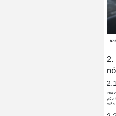
Khi
2.
nó
2.
Pha c
giúp 
miễn 
2.