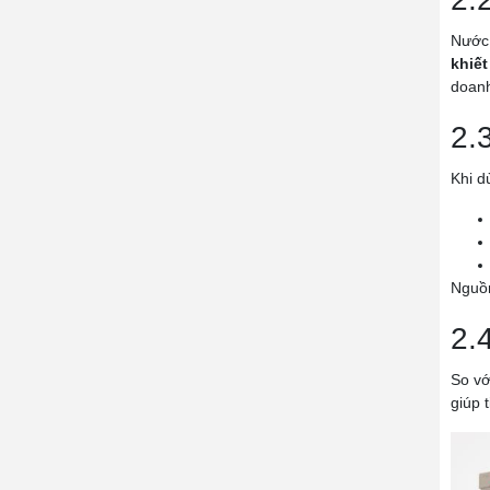
Nước 
khiết
doanh
2.
Khi d
Nguồn
2.
So vớ
giúp 