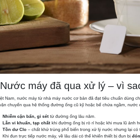
 Nước máy đã qua xử lý – vì sa
iệt Nam, nước máy từ nhà máy nước cơ bản đã đạt tiêu chuẩn dùng cho 
 vận chuyển qua hệ thống đường ống cũ kỹ hoặc bể chứa ngầm, nước c
Nhiễm cặn bẩn, gỉ sét
từ đường ống lâu năm.
Lẫn vi khuẩn, tạp chất
khi đường ống bị rò rỉ hoặc khi mưa lũ ảnh
Tồn dư Clo
– chất khử trùng phổ biến trong xử lý nước nhưng lại c
Khi đun trực tiếp nước máy, về lâu dài có thể khiến thiết bị đun bị
đón