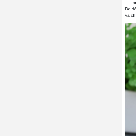
n
Do đó
và ch