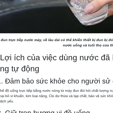
 đun trực tiếp nước máy, về lâu dài có thể khiến thiết bị đun bị
nước uống và tuổi thọ của th
 Lợi ích của việc dùng nước đã
ng tự động
1. Đảm bảo sức khỏe cho người sử
hế đồ uống trực tiếp bằng nước nóng từ máy đun đòi hỏi chất lượng nư
loại bỏ vi khuẩn, kim loại nặng, Clo dư thừa và tạp chất, bảo vệ sức kh
dịch yếu.
2. Giữ trọn hương vị đồ uống