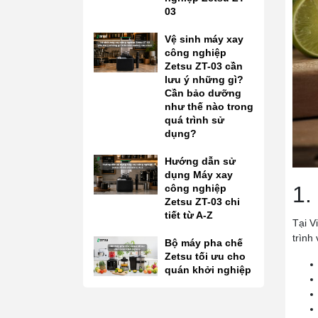
03
Vệ sinh máy xay
công nghiệp
Zetsu ZT-03 cần
lưu ý những gì?
Cần bảo dưỡng
như thế nào trong
quá trình sử
dụng?
Hướng dẫn sử
dụng Máy xay
1.
công nghiệp
Zetsu ZT-03 chi
tiết từ A-Z
Tại V
trình
Bộ máy pha chế
Zetsu tối ưu cho
quán khởi nghiệp