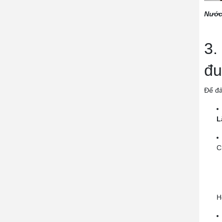
Nước
3.
đu
Để đả
L
C
H