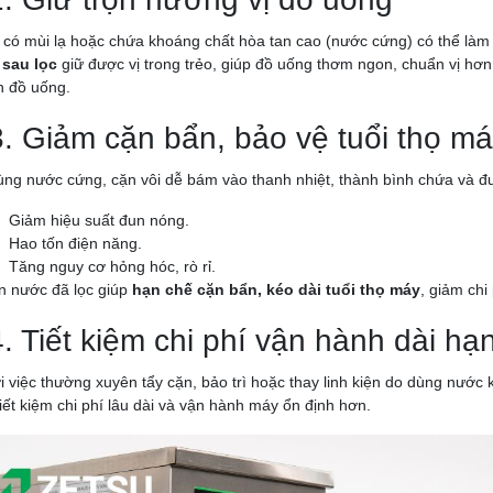
có mùi lạ hoặc chứa khoáng chất hòa tan cao (nước cứng) có thể làm b
 sau lọc
giữ được vị trong trẻo, giúp đồ uống thơm ngon, chuẩn vị hơn 
 đồ uống.
3. Giảm cặn bẩn, bảo vệ tuổi thọ m
ùng nước cứng, cặn vôi dễ bám vào thanh nhiệt, thành bình chứa và 
Giảm hiệu suất đun nóng.
Hao tốn điện năng.
Tăng nguy cơ hỏng hóc, rò rỉ.
 nước đã lọc giúp
hạn chế cặn bẩn, kéo dài tuổi thọ máy
, giảm chi
4. Tiết kiệm chi phí vận hành dài hạ
i việc thường xuyên tẩy cặn, bảo trì hoặc thay linh kiện do dùng nước
tiết kiệm chi phí lâu dài và vận hành máy ổn định hơn.