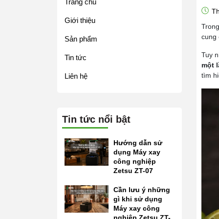
Trang chủ
Th
Giới thiệu
Trong
cung 
Sản phẩm
Tuy n
Tin tức
một 
tìm hi
Liên hệ
Tin tức nổi bật
Hướng dẫn sử
dụng Máy xay
công nghiệp
Zetsu ZT-07
Cần lưu ý những
gì khi sử dụng
Máy xay công
nghiệp Zetsu ZT-