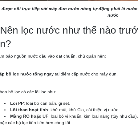
 được nối trực tiếp với máy đun nước nóng tự động phải là nước
nước
 Nên lọc nước như thế nào trư
n?
m bảo nguồn nước đầu vào đạt chuẩn, chủ quán nên:
ắp bộ lọc nước tổng
ngay tại điểm cấp nước cho máy đun.
họn bộ lọc có các lõi lọc như:
Lõi PP
: loại bỏ cặn bẩn, gỉ sét.
Lõi than hoạt tính
: khử mùi, khử Clo, cải thiện vị nước.
Màng RO hoặc UF
: loại bỏ vi khuẩn, kim loại nặng (tùy nhu cầu).
oặc các bộ lọc tiên tiến hơn càng tốt.