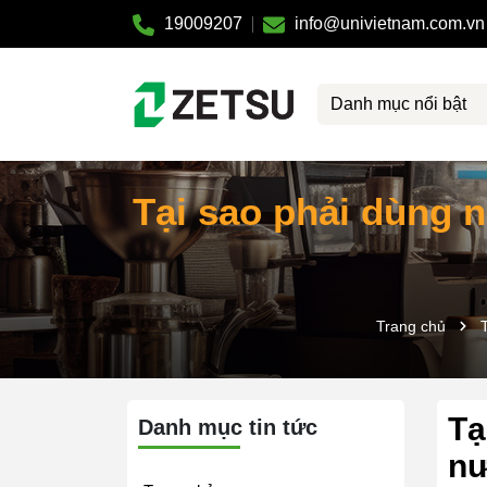
19009207
info@univietnam.com.vn
Danh mục nổi bật
Tại sao phải dùng 
Trang chủ
Tạ
Danh mục tin tức
nư