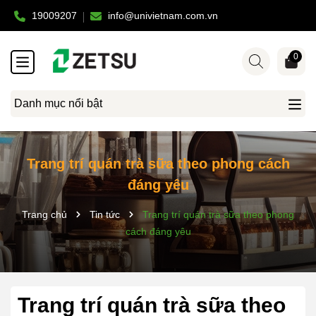
19009207
info@univietnam.com.vn
0
Danh mục nổi bật
Trang trí quán trà sữa theo phong cách
đáng yêu
Trang chủ
Tin tức
Trang trí quán trà sữa theo phong
cách đáng yêu
Trang trí quán trà sữa theo