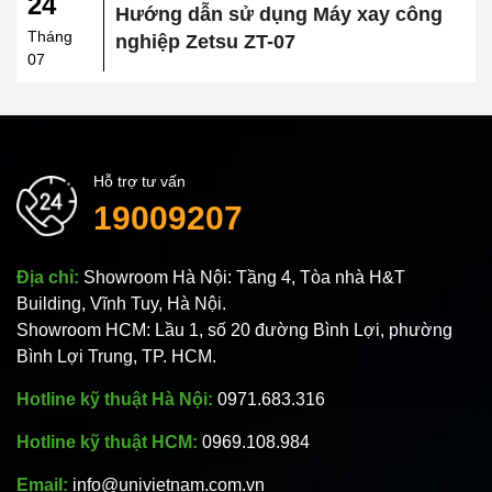
24
Hướng dẫn sử dụng Máy xay công
Tháng
nghiệp Zetsu ZT-07
07
Hỗ trợ tư vấn
19009207
Địa chỉ:
Showroom Hà Nội: Tầng 4, Tòa nhà H&T
Building, Vĩnh Tuy, Hà Nội.
Showroom HCM: Lầu 1, số 20 đường Bình Lợi, phường
Bình Lợi Trung, TP. HCM.
Hotline kỹ thuật Hà Nội:
0971.683.316
Hotline kỹ thuật HCM:
0969.108.984
Email:
info@univietnam.com.vn