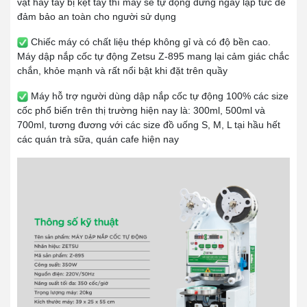
vật hay tay bị kẹt tay thì máy sẽ tự động dừng ngay lập tức để
đảm bảo an toàn cho người sử dụng
Chiếc máy có chất liệu thép không gỉ và có độ bền cao.
Máy dập nắp cốc tự động Zetsu Z-895 mang lại cảm giác chắc
chắn, khỏe mạnh và rất nổi bật khi đặt trên quầy
Máy hỗ trợ người dùng dập nắp cốc tự động 100% các size
cốc phổ biến trên thị trường hiện nay là: 300ml, 500ml và
700ml, tương đương với các size đồ uống S, M, L tại hầu hết
các quán trà sữa, quán cafe hiện nay