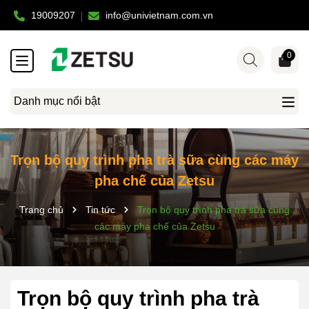
19009207
info@univietnam.com.vn
0
Danh mục nổi bật
Trọn bộ quy trình pha trà sữa cùng các máy
pha chế của Zetsu
Trang chủ
Tin tức
Trọn bộ quy trình pha trà sữa cùng
các máy pha chế của Zetsu
Trọn bộ quy trình pha trà