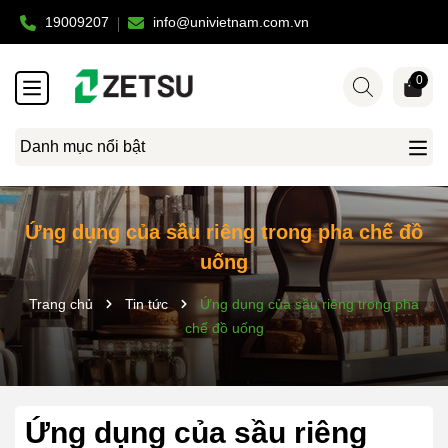
19009207
info@univietnam.com.vn
0
Danh mục nổi bật
Ứng dụng của sầu riêng trong pha chế đồ
uống
Trang chủ
Tin tức
Ứng dụng của sầu riêng trong pha
chế đồ uống
Ứng dụng của sầu riêng