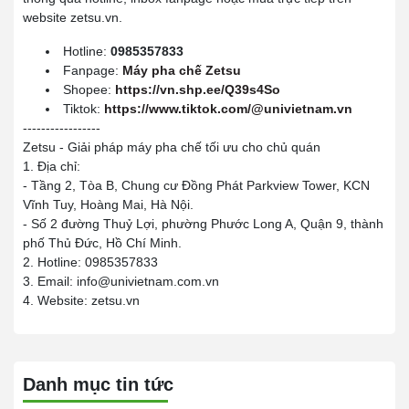
website zetsu.vn.
Hotline:
0985357833
Fanpage:
Máy pha chế Zetsu
Shopee:
https://vn.shp.ee/Q39s4So
Tiktok:
https://www.tiktok.com/@univietnam.vn
-----------------
Zetsu - Giải pháp máy pha chế tối ưu cho chủ quán
1. Địa chỉ:
- Tầng 2, Tòa B, Chung cư Đồng Phát Parkview Tower, KCN
Vĩnh Tuy, Hoàng Mai, Hà Nội.
- Số 2 đường Thuỷ Lợi, phường Phước Long A, Quận 9, thành
phố Thủ Đức, Hồ Chí Minh.
2. Hotline: 0985357833
3. Email: info@univietnam.com.vn
4. Website: zetsu.vn
Danh mục tin tức