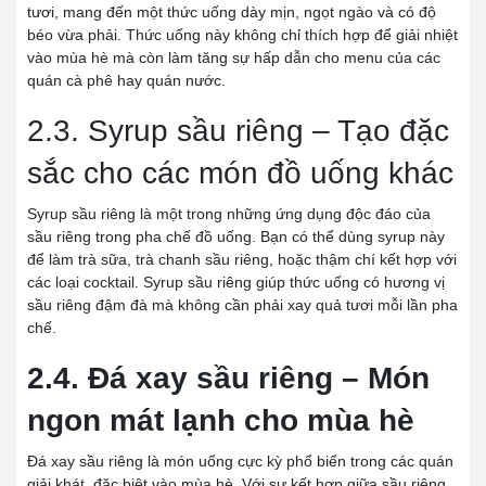
tươi, mang đến một thức uống dày mịn, ngọt ngào và có độ
béo vừa phải. Thức uống này không chỉ thích hợp để giải nhiệt
vào mùa hè mà còn làm tăng sự hấp dẫn cho menu của các
quán cà phê hay quán nước.
2.3. Syrup sầu riêng – Tạo đặc
sắc cho các món đồ uống khác
Syrup sầu riêng là một trong những ứng dụng độc đáo của
sầu riêng trong pha chế đồ uống. Bạn có thể dùng syrup này
để làm trà sữa, trà chanh sầu riêng, hoặc thậm chí kết hợp với
các loại cocktail. Syrup sầu riêng giúp thức uống có hương vị
sầu riêng đậm đà mà không cần phải xay quả tươi mỗi lần pha
chế.
2.4. Đá xay sầu riêng – Món
ngon mát lạnh cho mùa hè
Đá xay sầu riêng là món uống cực kỳ phổ biến trong các quán
giải khát, đặc biệt vào mùa hè. Với sự kết hợp giữa sầu riêng