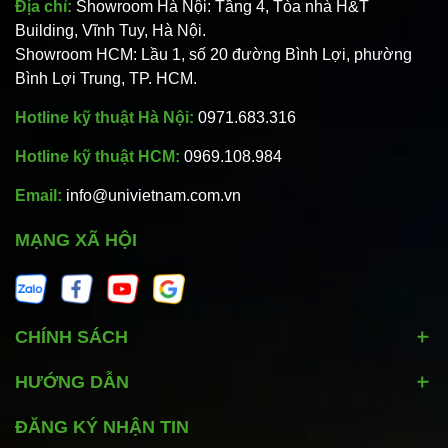
Địa chỉ:
Showroom Hà Nội: Tầng 4, Tòa nhà H&T
Building, Vĩnh Tuy, Hà Nội.
Showroom HCM: Lầu 1, số 20 đường Bình Lợi, phường
Bình Lợi Trung, TP. HCM.
Hotline kỹ thuật Hà Nội:
0971.683.316
Hotline kỹ thuật HCM:
0969.108.984
Email:
info@univietnam.com.vn
MẠNG XÃ HỘI
CHÍNH SÁCH
HƯỚNG DẪN
ĐĂNG KÝ NHẬN TIN