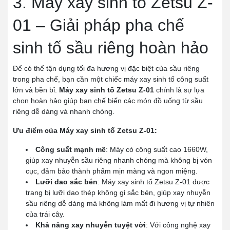
3. Máy xay sinh tố Zetsu Z-
01 – Giải pháp pha chế
sinh tố sầu riêng hoàn hảo
Để có thể tận dụng tối đa hương vị đặc biệt của sầu riêng
trong pha chế, bạn cần một chiếc máy xay sinh tố công suất
lớn và bền bỉ.
Máy xay sinh tố Zetsu Z-01
chính là sự lựa
chọn hoàn hảo giúp bạn chế biến các món đồ uống từ sầu
riêng dễ dàng và nhanh chóng.
Ưu điểm của Máy xay sinh tố Zetsu Z-01:
Công suất mạnh mẽ
: Máy có công suất cao 1660W,
giúp xay nhuyễn sầu riêng nhanh chóng mà không bị vón
cục, đảm bảo thành phẩm mịn màng và ngon miệng.
Lưỡi dao sắc bén
: Máy xay sinh tố Zetsu Z-01 được
trang bị lưỡi dao thép không gỉ sắc bén, giúp xay nhuyễn
sầu riêng dễ dàng mà không làm mất đi hương vị tự nhiên
của trái cây.
Khả năng xay nhuyễn tuyệt vời
: Với công nghệ xay