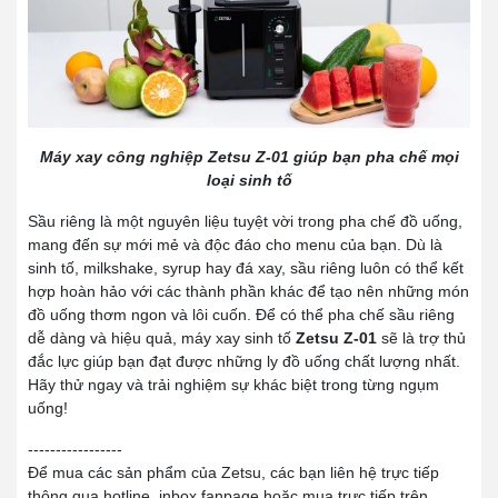
Máy xay công nghiệp Zetsu Z-01 giúp bạn pha chế mọi
loại sinh tố
Sầu riêng là một nguyên liệu tuyệt vời trong pha chế đồ uống,
mang đến sự mới mẻ và độc đáo cho menu của bạn. Dù là
sinh tố, milkshake, syrup hay đá xay, sầu riêng luôn có thể kết
hợp hoàn hảo với các thành phần khác để tạo nên những món
đồ uống thơm ngon và lôi cuốn. Để có thể pha chế sầu riêng
dễ dàng và hiệu quả, máy xay sinh tố
Zetsu Z-01
sẽ là trợ thủ
đắc lực giúp bạn đạt được những ly đồ uống chất lượng nhất.
Hãy thử ngay và trải nghiệm sự khác biệt trong từng ngụm
uống!
-----------------
Để mua các sản phẩm của Zetsu, các bạn liên hệ trực tiếp
thông qua hotline, inbox fanpage hoặc mua trực tiếp trên