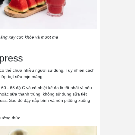
 năng xay cực khỏe và mượt mà
 press
 có thể chưa nhiều người sử dụng. Tuy nhiên cách
 lớp bọt sữa mịn màng.
60 - 65 độ C và có nhiệt kế đo là tốt nhất vì nếu
hoặc sữa thanh trùng, không sử dụng sữa tiệt
ress. Sau đó đậy nắp bình và nén pittông xuống
thưởng thức