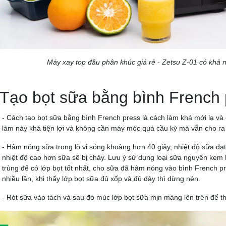
Máy xay top đầu phân khúc giá rẻ - Zetsu Z-01 có khả
 Tạo bọt sữa bằng bình French
- Cách tạo bọt sữa bằng bình French press là cách làm khá mới lạ và
làm này khá tiện lợi và không cần máy móc quá cầu kỳ mà vẫn cho ra
- Hâm nóng sữa trong lò vi sóng khoảng hơn 40 giây, nhiệt độ sữa đạt 
nhiệt độ cao hơn sữa sẽ bị cháy. Lưu ý sử dụng loại sữa nguyên kem 
trùng để có lớp bọt tốt nhất, cho sữa đã hâm nóng vào bình French p
nhiều lần, khi thấy lớp bọt sữa đủ xốp và đủ dày thì dừng nén.
- Rót sữa vào tách và sau đó múc lớp bọt sữa mịn màng lên trên để 