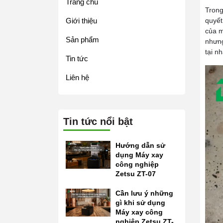
Trang chủ
Trong
Giới thiệu
quyết
của m
Sản phẩm
nhưng
tại n
Tin tức
Liên hệ
Tin tức nổi bật
Hướng dẫn sử
dụng Máy xay
công nghiệp
Zetsu ZT-07
Cần lưu ý những
gì khi sử dụng
Máy xay công
nghiệp Zetsu ZT-