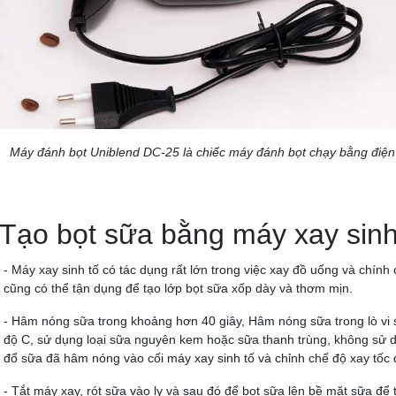
Máy đánh bọt Uniblend DC-25 là chiếc máy đánh bọt chạy bằng điện
 Tạo bọt sữa bằng máy xay sinh
- Máy xay sinh tố có tác dụng rất lớn trong việc xay đồ uống và chí
cũng có thể tận dụng để tạo lớp bọt sữa xốp dày và thơm mịn.
- Hâm nóng sữa trong khoảng hơn 40 giây, Hâm nóng sữa trong lò vi s
độ C, sử dụng loại sữa nguyên kem hoặc sữa thanh trùng, không sử dụn
đổ sữa đã hâm nóng vào cối
máy xay sinh tố
và chỉnh chế độ xay tốc
- Tắt máy xay, rót sữa vào ly và sau đó để bọt sữa lên bề mặt sữa đ