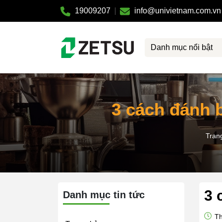
19009207
info@univietnam.com.vn
Danh mục nổi bật
3 cách đánh 
Tran
3 
Danh mục tin tức
Th