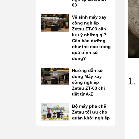
03
Vệ sinh máy xay
công nghiệp
Zetsu ZT-03 cần
lưu ý những gì?
Cần bảo dưỡng
như thế nào trong
quá trình sử
dụng?
Hướng dẫn sử
dụng Máy xay
1.
công nghiệp
Zetsu ZT-03 chi
tiết từ A-Z
Bộ máy pha chế
Zetsu tối ưu cho
quán khởi nghiệp