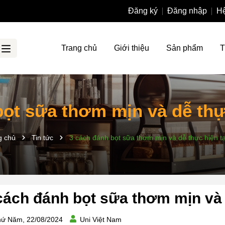
Đăng ký
Đăng nhập
Hệ
Trang chủ
Giới thiệu
Sản phẩm
T
bọt sữa thơm mịn và dễ thực
g chủ
Tin tức
3 cách đánh bọt sữa thơm mịn và dễ thực hiện t
cách đánh bọt sữa thơm mịn và 
ứ Năm, 22/08/2024
Uni Việt Nam