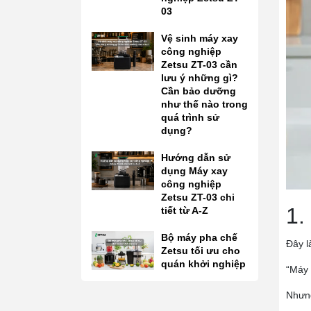
03
Vệ sinh máy xay
công nghiệp
Zetsu ZT-03 cần
lưu ý những gì?
Cần bảo dưỡng
như thế nào trong
quá trình sử
dụng?
Hướng dẫn sử
dụng Máy xay
công nghiệp
Zetsu ZT-03 chi
1.
tiết từ A-Z
Bộ máy pha chế
Đây l
Zetsu tối ưu cho
quán khởi nghiệp
“Máy 
Nhưng