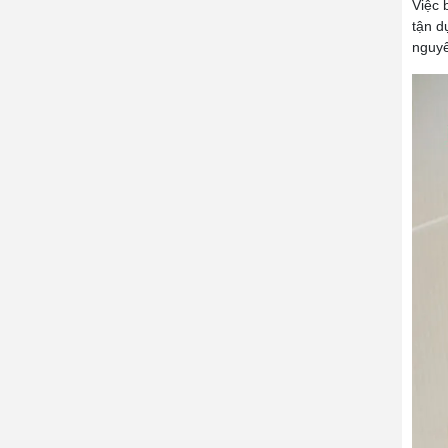
Việc 
tận d
nguyê