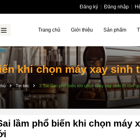
Đăng ký
Đăng nhập
Hệ
Trang chủ
Giới thiệu
Sản phẩm
T
iến khi chọn máy xay sinh
chủ
Tin tức
3 Sai lầm phổ biến khi chọn máy xay sinh tố cho q
Sai lầm phổ biến khi chọn máy 
ới