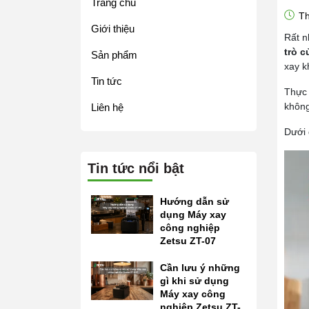
Trang chủ
Th
Giới thiệu
Rất n
trò c
Sản phẩm
xay k
Tin tức
Thực 
không
Liên hệ
Dưới 
Tin tức nổi bật
Hướng dẫn sử
dụng Máy xay
công nghiệp
Zetsu ZT-07
Cần lưu ý những
gì khi sử dụng
Máy xay công
nghiệp Zetsu ZT-