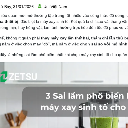
ứ Bảy, 31/01/2026
Uni Việt Nam
hiều quán mới mở thường tập trung rất nhiều vào công thức đồ uống, 
ủa thiết bị
, đặc biệt là máy xay sinh tố. Kết quả là chỉ sau vài tháng 
hông mịn, hay hỏng vặt, làm ảnh hưởng trực tiếp đến tốc độ phục vụ v
tế, không ít quán phải
thay máy xay lần thứ hai, thậm chí lần thứ b
 nằm ở việc chọn máy “dở”, mà nằm ở việc
chọn sai so với mô hìn
đây là những sai lầm phổ biến nhất khi chọn máy xay sinh tố cho quán