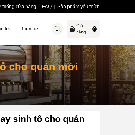
 thống cửa hàng
FAQ
Sản phẩm yêu thích
Giỏ
in tức
Liên hệ
0
hàng
 tố cho quán mới
uán mới
xay sinh tố cho quán