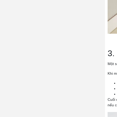
3.
Một s
Khi m
Cuối 
nếu c