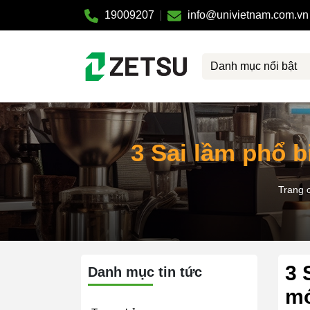
19009207
info@univietnam.com.vn
Danh mục nổi bật
3 Sai lầm phổ b
Trang 
3 
Danh mục tin tức
m