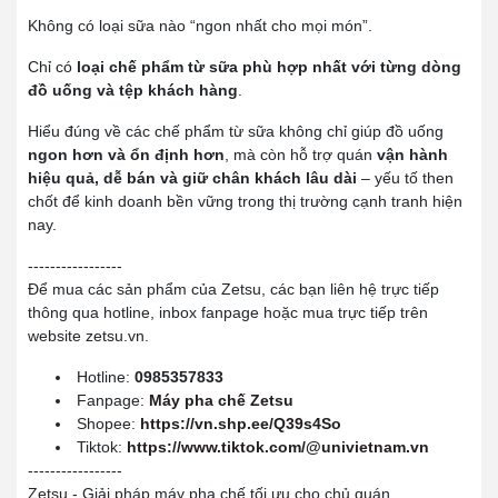
Không có loại sữa nào “ngon nhất cho mọi món”.
Chỉ có
loại chế phẩm từ sữa phù hợp nhất với từng dòng
đồ uống và tệp khách hàng
.
Hiểu đúng về các chế phẩm từ sữa không chỉ giúp đồ uống
ngon hơn và ổn định hơn
, mà còn hỗ trợ quán
vận hành
hiệu quả, dễ bán và giữ chân khách lâu dài
– yếu tố then
chốt để kinh doanh bền vững trong thị trường cạnh tranh hiện
nay.
-----------------
Để mua các sản phẩm của Zetsu, các bạn liên hệ trực tiếp
thông qua hotline, inbox fanpage hoặc mua trực tiếp trên
website zetsu.vn.
Hotline:
0985357833
Fanpage:
Máy pha chế Zetsu
Shopee:
https://vn.shp.ee/Q39s4So
Tiktok:
https://www.tiktok.com/@univietnam.vn
-----------------
Zetsu - Giải pháp máy pha chế tối ưu cho chủ quán