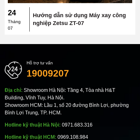
24
Hướng dẫn sử dụng Máy xay công
Tháng
nghiệp Zetsu ZT-07
07
Hỗ trợ tư vấn
19009207
Địa chỉ:
Showroom Hà Nội: Tầng 4, Tòa nhà H&T
Building, Vĩnh Tuy, Hà Nội.
Showroom HCM: Lầu 1, số 20 đường Bình Lợi, phường
Bình Lợi Trung, TP. HCM.
Hotline kỹ thuật Hà Nội:
0971.683.316
Hotline kỹ thuật HCM:
0969.108.984