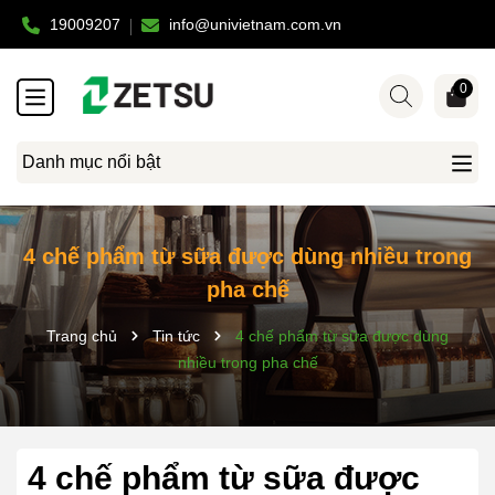
19009207
info@univietnam.com.vn
0
Danh mục nổi bật
4 chế phẩm từ sữa được dùng nhiều trong
pha chế
Trang chủ
Tin tức
4 chế phẩm từ sữa được dùng
nhiều trong pha chế
4 chế phẩm từ sữa được