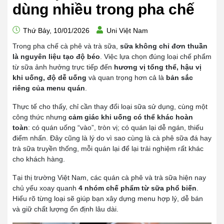
dùng nhiều trong pha chế
Thứ Bảy, 10/01/2026
Uni Việt Nam
Trong pha chế cà phê và trà sữa,
sữa không chỉ đơn thuần
là nguyên liệu tạo độ béo
. Việc lựa chọn đúng loại chế phẩm
từ sữa ảnh hưởng trực tiếp đến
hương vị tổng thể, hậu vị
khi uống, độ dễ uống
và quan trọng hơn cả là
bản sắc
riêng của menu quán
.
Thực tế cho thấy, chỉ cần thay đổi loại sữa sử dụng, cùng một
công thức nhưng
cảm giác khi uống có thể khác hoàn
toàn
: có quán uống “vào”, tròn vị; có quán lại dễ ngán, thiếu
điểm nhấn. Đây cũng là lý do vì sao cùng là cà phê sữa đá hay
trà sữa truyền thống, mỗi quán lại để lại trải nghiệm rất khác
cho khách hàng.
Tại thị trường Việt Nam, các quán cà phê và trà sữa hiện nay
chủ yếu xoay quanh
4 nhóm chế phẩm từ sữa phổ biến
.
Hiểu rõ từng loại sẽ giúp bạn xây dựng menu hợp lý, dễ bán
và giữ chất lượng ổn định lâu dài.