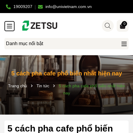
19009207
info@univietnam.com.vn
0
Danh mục nổi bật
5 cách pha cafe phổ biến nhất hiện nay
Trang chủ
Tin tức
5 cách pha cafe phổ biến nhất hiện
nay
5 cách pha cafe phổ biến