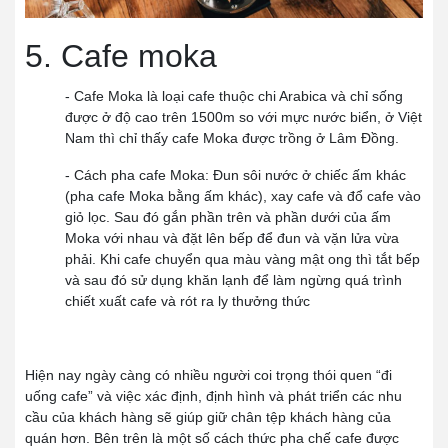
5. Cafe moka
- Cafe Moka là loại cafe thuộc chi Arabica và chỉ sống
được ở độ cao trên 1500m so với mực nước biển, ở Việt
Nam thì chỉ thấy cafe Moka được trồng ở Lâm Đồng.
- Cách pha cafe Moka: Đun sôi nước ở chiếc ấm khác
(pha cafe Moka bằng ấm khác), xay cafe và đổ cafe vào
giỏ lọc. Sau đó gắn phần trên và phần dưới của ấm
Moka với nhau và đặt lên bếp để đun và vặn lửa vừa
phải. Khi cafe chuyển qua màu vàng mật ong thì tắt bếp
và sau đó sử dụng khăn lạnh để làm ngừng quá trình
chiết xuất cafe và rót ra ly thưởng thức
Hiện nay ngày càng có nhiều người coi trọng thói quen “đi
uống cafe” và việc xác định, định hình và phát triển các nhu
cầu của khách hàng sẽ giúp giữ chân tệp khách hàng của
quán hơn. Bên trên là một số cách thức pha chế cafe được