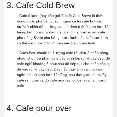
3. Cafe Cold Brew
- Cafe ủ lạnh (hay còn gọi là cafe Cold Brew) là thức
uống được pha bằng cách ngâm cả túi cafe bột vào
nước ở nhiệt độ thường sau đó đem ủ ở tủ lạnh hơn 12
tiếng, tạo hương vị đậm đà, ít vị chua hơn so với cafe
pha nóng.Được pha bằng nước lạnh nên cafe tươi hơn,
có thể giữ được 2 tới 4 tuần nếu bảo quản lạnh
- Cách làm: chuẩn bị 1 lượng cafe rồi chia 2 phần bằng
nhau, cho nửa phần cafe vào bình lớn rồi khuấy đều, để
cafe nghỉ khoảng 5 phút sau đó tiếp tục cho phần còn lại
để vào rồi khuấy đều. Đậy nắp thủy tinh và cho vào
ngăn mát tủ lạnh hơn 12 tiếng, sau thời gian đó thì lấy
cafe ra ngoài và đổ cafe qua rây lọc để lấy phần nước
cafe.
4. Cafe pour over