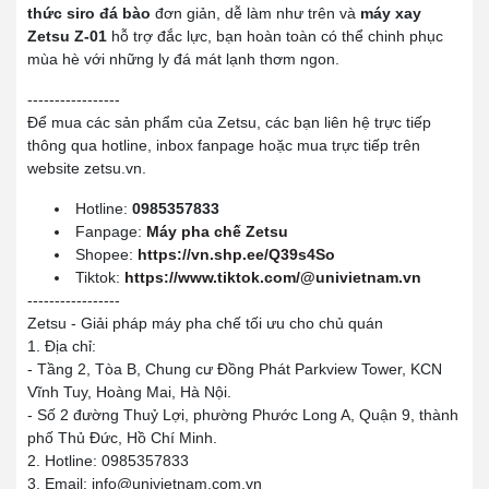
thức siro đá bào
đơn giản, dễ làm như trên và
máy xay
Zetsu Z-01
hỗ trợ đắc lực, bạn hoàn toàn có thể chinh phục
mùa hè với những ly đá mát lạnh thơm ngon.
-----------------
Để mua các sản phẩm của Zetsu, các bạn liên hệ trực tiếp
thông qua hotline, inbox fanpage hoặc mua trực tiếp trên
website zetsu.vn.
Hotline:
0985357833
Fanpage:
Máy pha chế Zetsu
Shopee:
https://vn.shp.ee/Q39s4So
Tiktok:
https://www.tiktok.com/@univietnam.vn
-----------------
Zetsu - Giải pháp máy pha chế tối ưu cho chủ quán
1. Địa chỉ:
- Tầng 2, Tòa B, Chung cư Đồng Phát Parkview Tower, KCN
Vĩnh Tuy, Hoàng Mai, Hà Nội.
- Số 2 đường Thuỷ Lợi, phường Phước Long A, Quận 9, thành
phố Thủ Đức, Hồ Chí Minh.
2. Hotline: 0985357833
3. Email: info@univietnam.com.vn