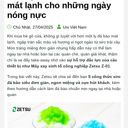
mát lạnh cho những ngày
nóng nực
Chủ Nhật, 27/04/2025
Uni Việt Nam
Khi mùa hè gõ cửa, không gì tuyệt vời hơn một ly đá bào mát
lạnh, ngập tràn sắc màu và hương vị ngọt ngào từ siro trái cây.
Món tráng miệng đơn giản nhưng hấp dẫn này có thể làm
ngay tại nhà hoặc bán tại các quán chè, quán giải khát, thậm
chí là xe đẩy take-away nhờ vào
sự hỗ trợ đắc lực của các
thiết bị như Máy xay sinh tố công nghiệp Zetsu Z-01
.
Trong bài viết này, Zetsu sẽ chia sẻ đến bạn
5 công thức siro
đá bào siêu đơn giản, ngon miệng và cực hút khách
, kèm
theo hướng dẫn cách làm đá bào chuẩn mịn ngay tại nhà hoặc
quán.