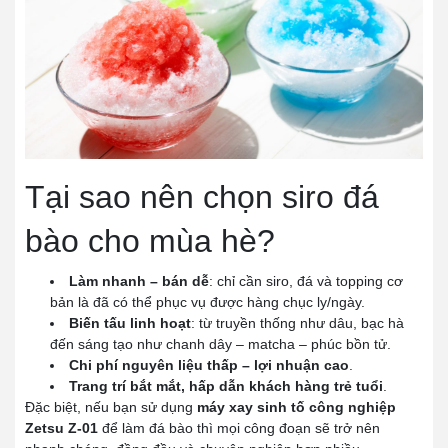
Tại sao nên chọn siro đá
bào cho mùa hè?
Làm nhanh – bán dễ
: chỉ cần siro, đá và topping cơ
bản là đã có thể phục vụ được hàng chục ly/ngày.
Biến tấu linh hoạt
: từ truyền thống như dâu, bạc hà
đến sáng tạo như chanh dây – matcha – phúc bồn tử.
Chi phí nguyên liệu thấp – lợi nhuận cao
.
Trang trí bắt mắt, hấp dẫn khách hàng trẻ tuổi
.
Đặc biệt, nếu bạn sử dụng
máy xay sinh tố công nghiệp
Zetsu Z-01
để làm đá bào thì mọi công đoạn sẽ trở nên