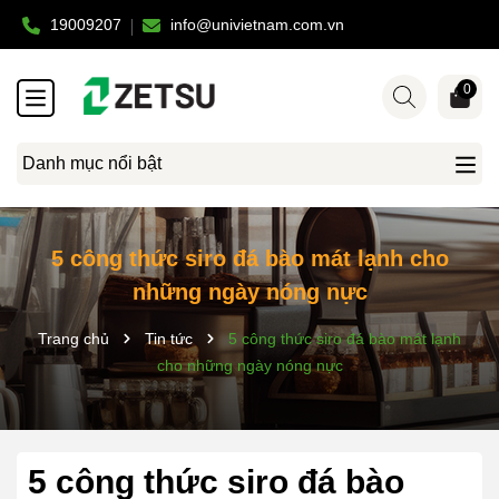
19009207
info@univietnam.com.vn
0
Danh mục nổi bật
5 công thức siro đá bào mát lạnh cho
những ngày nóng nực
Trang chủ
Tin tức
5 công thức siro đá bào mát lạnh
cho những ngày nóng nực
5 công thức siro đá bào