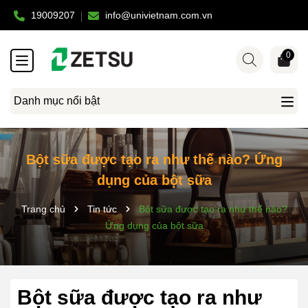
19009207
info@univietnam.com.vn
0
Danh mục nổi bật
Bột sữa được tạo ra như thế nào? Ứng
dụng của bột sữa
Trang chủ
Tin tức
Bột sữa được tạo ra như thế nào?
Ứng dụng của bột sữa
Bột sữa được tạo ra như