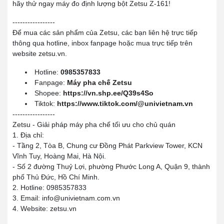
hãy thử ngay máy đo định lượng bột Zetsu Z-161!
-----------------
Để mua các sản phẩm của Zetsu, các bạn liên hệ trực tiếp
thông qua hotline, inbox fanpage hoặc mua trực tiếp trên
website zetsu.vn.
Hotline:
0985357833
Fanpage:
Máy pha chế Zetsu
Shopee:
https://vn.shp.ee/Q39s4So
Tiktok:
https://www.tiktok.com/@univietnam.vn
-----------------
Zetsu - Giải pháp máy pha chế tối ưu cho chủ quán
1. Địa chỉ:
- Tầng 2, Tòa B, Chung cư Đồng Phát Parkview Tower, KCN
Vĩnh Tuy, Hoàng Mai, Hà Nội.
- Số 2 đường Thuỷ Lợi, phường Phước Long A, Quận 9, thành
phố Thủ Đức, Hồ Chí Minh.
2. Hotline: 0985357833
3. Email: info@univietnam.com.vn
4. Website: zetsu.vn