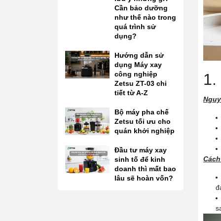
Cần bảo dưỡng
như thế nào trong
quá trình sử
dụng?
Hướng dẫn sử
dụng Máy xay
công nghiệp
1.
Zetsu ZT-03 chi
tiết từ A-Z
Nguy
Bộ máy pha chế
Zetsu tối ưu cho
quán khởi nghiệp
Đầu tư máy xay
Cách
sinh tố để kinh
doanh thì mất bao
lâu sẽ hoàn vốn?
đ
s