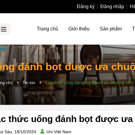
Đăng ký
Đăng nhập
Hệ
Trang chủ
Giới thiệu
Sản phẩm
T
ống đánh bọt được ưa chuộ
ng chủ
Tin tức
Các thức uống đánh bọt được ưa chuộng hiện
c thức uống đánh bọt được ưa
ứ Sáu, 18/10/2024
Uni Việt Nam