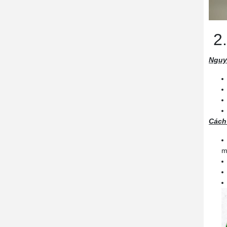
2.
Nguy
Cách
m