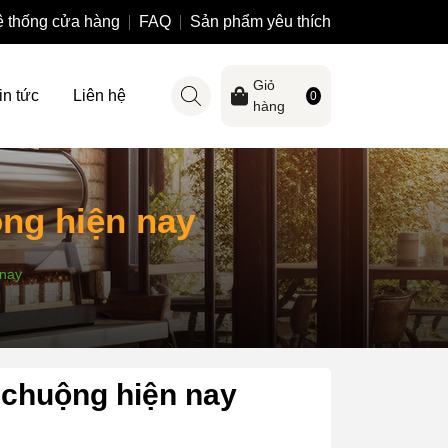
 thống cửa hàng
FAQ
Sản phẩm yêu thích
Giỏ
in tức
Liên hệ
0
hàng
ng hiện nay
 nay
 chuộng hiện nay