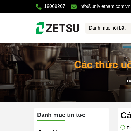
19009207
info@univietnam.com.vn
Danh mục nổi bật
Các thức u
Tra
Cá
Danh mục tin tức
Th