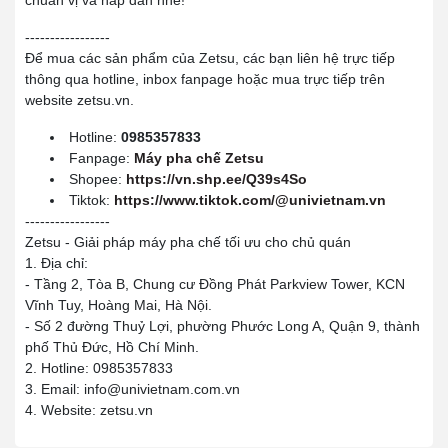
chuẩn vị và hấp dẫn nhé!
-----------------
Để mua các sản phẩm của Zetsu, các bạn liên hệ trực tiếp
thông qua hotline, inbox fanpage hoặc mua trực tiếp trên
website zetsu.vn.
Hotline:
0985357833
Fanpage:
Máy pha chế Zetsu
Shopee:
https://vn.shp.ee/Q39s4So
Tiktok:
https://www.tiktok.com/@univietnam.vn
-----------------
Zetsu - Giải pháp máy pha chế tối ưu cho chủ quán
1. Địa chỉ:
- Tầng 2, Tòa B, Chung cư Đồng Phát Parkview Tower, KCN
Vĩnh Tuy, Hoàng Mai, Hà Nội.
- Số 2 đường Thuỷ Lợi, phường Phước Long A, Quận 9, thành
phố Thủ Đức, Hồ Chí Minh.
2. Hotline: 0985357833
3. Email: info@univietnam.com.vn
4. Website: zetsu.vn