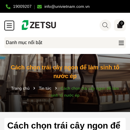
19009207
info@univietnam.com.vn
0
Danh mục nổi bật
Cách chọn trái cây ngon để làm sinh tố
nước ép
Trang chủ
Tin tức
Cách chọn trái cây ngon để làm
sinh tố nước ép
Cách chọn trái cây ngon để