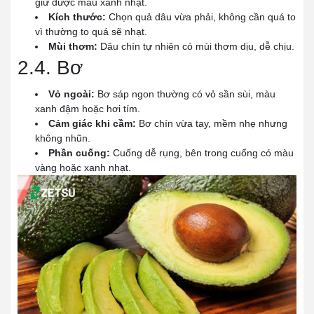
giữ được màu xanh nhạt.
Kích thước:
Chọn quả dâu vừa phải, không cần quá to
vì thường to quá sẽ nhạt.
Mùi thơm:
Dâu chín tự nhiên có mùi thơm dịu, dễ chịu.
2.4. Bơ
Vỏ ngoài:
Bơ sáp ngon thường có vỏ sần sùi, màu
xanh đậm hoặc hơi tím.
Cảm giác khi cầm:
Bơ chín vừa tay, mềm nhẹ nhưng
không nhũn.
Phần cuống:
Cuống dễ rụng, bên trong cuống có màu
vàng hoặc xanh nhạt.