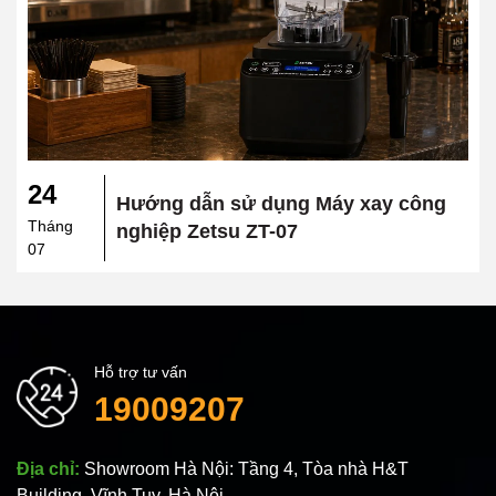
24
Hướng dẫn sử dụng Máy xay công
Tháng
nghiệp Zetsu ZT-07
07
Hỗ trợ tư vấn
19009207
Địa chỉ:
Showroom Hà Nội: Tầng 4, Tòa nhà H&T
Building, Vĩnh Tuy, Hà Nội.