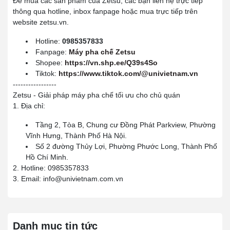
Để mua các sản phẩm của Zetsu, các bạn liên hệ trực tiếp
thông qua hotline, inbox fanpage hoặc mua trực tiếp trên
website zetsu.vn.
Hotline:
0985357833
Fanpage:
Máy pha chế Zetsu
Shopee:
https://vn.shp.ee/Q39s4So
Tiktok:
https://www.tiktok.com/@univietnam.vn
-----------------
Zetsu - Giải pháp máy pha chế tối ưu cho chủ quán
1. Địa chỉ:
Tầng 2, Tòa B, Chung cư Đồng Phát Parkview, Phường
Vĩnh Hưng, Thành Phố Hà Nội.
Số 2 đường Thủy Lợi, Phường Phước Long, Thành Phố
Hồ Chí Minh.
2. Hotline: 0985357833
3. Email: info@univietnam.com.vn
Danh mục tin tức