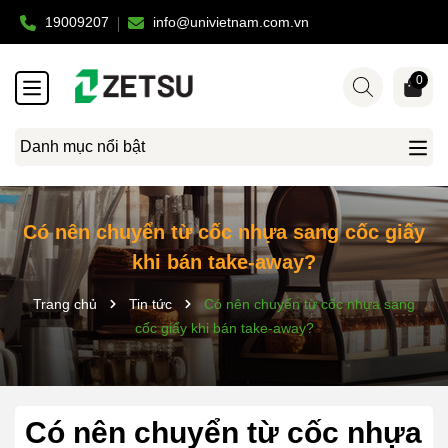
19009207
info@univietnam.com.vn
0
Danh mục nổi bật
Có nên chuyển từ cốc nhựa sang cốc giấy
khi bán take-away?
Trang chủ
Tin tức
Có nên chuyển từ cốc nhựa sang
cốc giấy khi bán take-away?
Có nên chuyển từ cốc nhựa