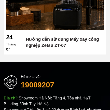
24
Hướng dẫn sử dụng Máy xay công
Tháng
nghiệp Zetsu ZT-07
07
Hỗ trợ tư vấn
19009207
Địa chỉ:
Showroom Hà Nội: Tầng 4, Tòa nhà H&T
Building, Vĩnh Tuy, Hà Nội.
Showroom HCM: Lầu 1, số 20 đường Bình Lợi, phường