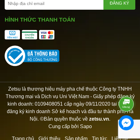
ĐĂNG KÝ
HÌNH THỨC THANH TOÁN
Zetsu là thương hiệu máy pha chế thuộc Công ty TNHH
Thương mại và Dịch vụ Uni Việt Nam - Giấy phép đăng ký
kinh doanh: 0109408051 cấp ngày 09/11/2020 tại Phòng
đăng ký kinh doanh Sở kế hoạch và đầu tư thành phố Hà
Nội. ©Bản quyền thuộc về
zetsu.vn
.
Cung cấp bởi
Sapo
Trang chủ
Giới thiệu
Sản phẩm
Tin tức
Liên hệ