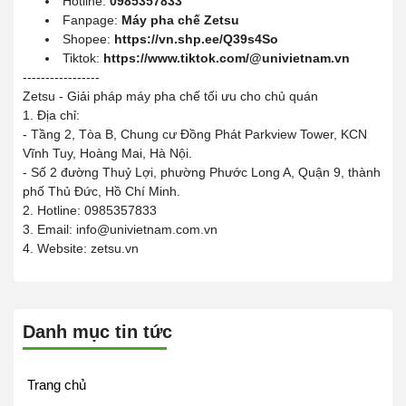
Hotline:
0985357833
Fanpage:
Máy pha chế Zetsu
Shopee:
https://vn.shp.ee/Q39s4So
Tiktok:
https://www.tiktok.com/@univietnam.vn
-----------------
Zetsu - Giải pháp máy pha chế tối ưu cho chủ quán
1. Địa chỉ:
- Tầng 2, Tòa B, Chung cư Đồng Phát Parkview Tower, KCN
Vĩnh Tuy, Hoàng Mai, Hà Nội.
- Số 2 đường Thuỷ Lợi, phường Phước Long A, Quận 9, thành
phố Thủ Đức, Hồ Chí Minh.
2. Hotline: 0985357833
3. Email: info@univietnam.com.vn
4. Website: zetsu.vn
Danh mục tin tức
Trang chủ