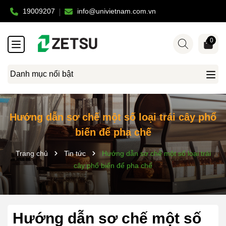
19009207
info@univietnam.com.vn
0
Danh mục nổi bật
Hướng dẫn sơ chế một số loại trái cây phổ
biến để pha chế
Trang chủ
Tin tức
Hướng dẫn sơ chế một số loại trái
cây phổ biến để pha chế
Hướng dẫn sơ chế một số