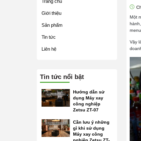
Trang chủ
Ch
Giới thiệu
Một m
hành,
Sản phẩm
menu 
Tin tức
Vậy l
doanh
Liên hệ
Tin tức nổi bật
Hướng dẫn sử
dụng Máy xay
công nghiệp
Zetsu ZT-07
Cần lưu ý những
gì khi sử dụng
Máy xay công
nghiệp Zetsu ZT-