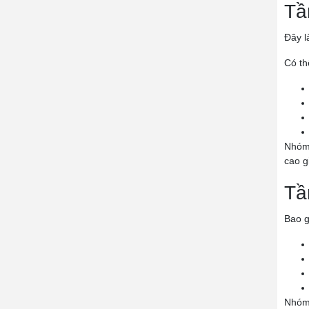
Tầ
Đây l
Có th
Nhóm 
cao g
Tầ
Bao 
Nhóm 