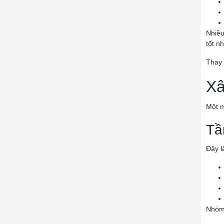
Nhiều
tốt n
Thay 
Xâ
Một m
Tầ
Đây l
Nhóm 