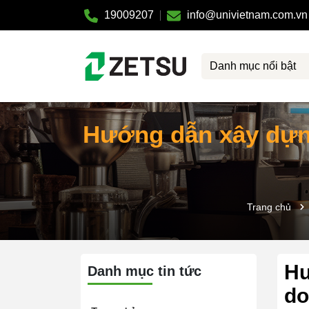
19009207
info@univietnam.com.vn
Danh mục nổi bật
Hướng dẫn xây dựn
Trang chủ
Hư
Danh mục tin tức
do