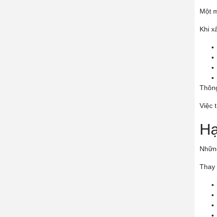
Một m
Khi x
Thông
Việc 
Hạ
Những
Thay 