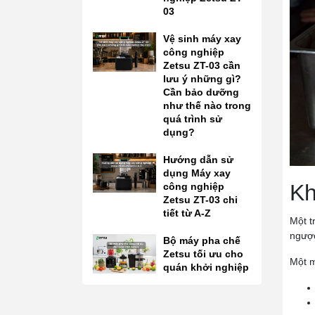
03
Vệ sinh máy xay
công nghiệp
Zetsu ZT-03 cần
lưu ý những gì?
Cần bảo dưỡng
như thế nào trong
quá trình sử
dụng?
Hướng dẫn sử
dụng Máy xay
Kh
công nghiệp
Zetsu ZT-03 chi
tiết từ A-Z
Một t
ngược
Bộ máy pha chế
Zetsu tối ưu cho
Một m
quán khởi nghiệp