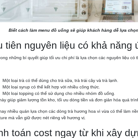
Biết cách làm menu đồ uống sẽ giúp khách hàng dễ lựa chọn
 tiên nguyên liệu có khả năng
rong những bí quyết giúp tối ưu chi phí là lựa chọn các nguyên liệu c
:
Một loại trà có thể dùng cho trà sữa, trà trái cây và trà lạnh.
Một loại syrup có thể kết hợp với nhiều công thức.
Một loại topping có thể sử dụng cho nhiều nhóm đồ uống.
này giúp giảm lượng tồn kho, tối ưu dòng tiền và đơn giản hóa quá trì
nay nhiều quán lựa chọn các dòng trà hương hoa vì vừa có thể làm nền c
ture mà vẫn giữ được nét riêng về hương vị.
nh toán cost ngay từ khi xây 