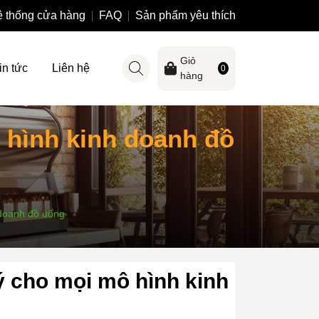
 thống cửa hàng
FAQ
Sản phẩm yêu thích
Giỏ
in tức
Liên hệ
0
hàng
hình kinh doanh đồ
doanh đồ uống
 cho mọi mô hình kinh