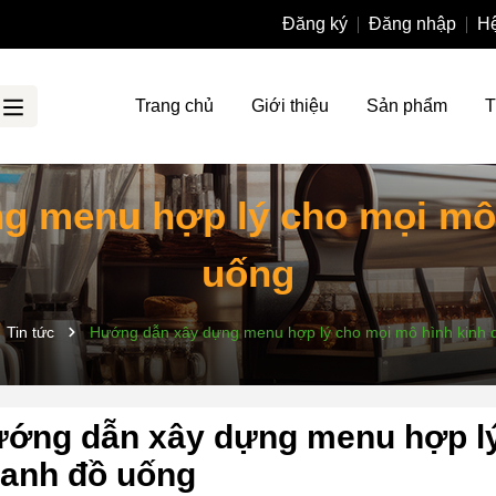
Đăng ký
Đăng nhập
Hệ
Trang chủ
Giới thiệu
Sản phẩm
T
g menu hợp lý cho mọi mô 
uống
Tin tức
Hướng dẫn xây dựng menu hợp lý cho mọi mô hình kinh 
ớng dẫn xây dựng menu hợp lý
anh đồ uống