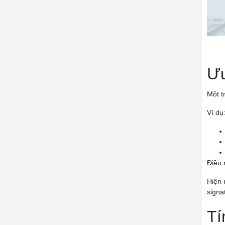
Ưu
Một t
Ví dụ
Điều 
Hiện 
signa
Tí