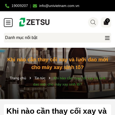
19009207
info@univietnam.com.vn
0
Danh mục nổi bật
Khi nào cần thay cối xay và lưỡi dao mới
cho máy xay sinh tố?
Trang chủ
Tin tức
Khi nào cần thay cối xay và lưỡi
dao mới cho máy xay sinh tố?
Khi nào cần thay cối xay và