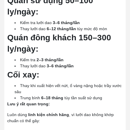
Quán sử dụng 50–100
ly/ngày:
Kiểm tra lưỡi dao
3–6 tháng/lần
Thay lưỡi dao
6–12 tháng/lần
tùy mức độ mòn
Quán đông khách 150–300
ly/ngày:
Kiểm tra
2–3 tháng/lần
Thay lưỡi dao
3–6 tháng/lần
Cối xay:
Thay khi xuất hiện vết nứt, ố vàng nặng hoặc trầy xước
sâu
Trung bình
6–18 tháng
tùy tần suất sử dụng
Lưu ý rất quan trọng:
Luôn dùng
linh kiện chính hãng
, vì lưỡi dao không khớp
chuẩn có thể gây: