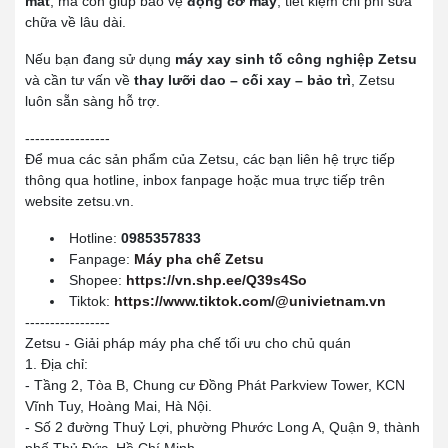
mắt
, mà còn giúp bảo vệ
động cơ máy
, tiết kiệm chi phí sửa
chữa về lâu dài.
Nếu bạn đang sử dụng
máy xay sinh tố công nghiệp Zetsu
và cần tư vấn về
thay lưỡi dao – cối xay – bảo trì
, Zetsu
luôn sẵn sàng hỗ trợ.
-----------------
Để mua các sản phẩm của Zetsu, các bạn liên hệ trực tiếp
thông qua hotline, inbox fanpage hoặc mua trực tiếp trên
website zetsu.vn.
Hotline:
0985357833
Fanpage:
Máy pha chế Zetsu
Shopee:
https://vn.shp.ee/Q39s4So
Tiktok:
https://www.tiktok.com/@univietnam.vn
-----------------
Zetsu - Giải pháp máy pha chế tối ưu cho chủ quán
1. Địa chỉ:
- Tầng 2, Tòa B, Chung cư Đồng Phát Parkview Tower, KCN
Vĩnh Tuy, Hoàng Mai, Hà Nội.
- Số 2 đường Thuỷ Lợi, phường Phước Long A, Quận 9, thành