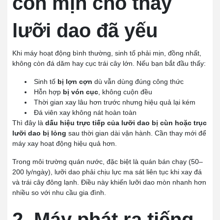
còn mịn cho thấy
lưỡi dao đã yếu
Khi máy hoạt động bình thường, sinh tố phải mịn, đồng nhất,
không còn đá dăm hay cục trái cây lớn. Nếu bạn bắt đầu thấy:
Sinh tố
bị lợn cợn
dù vẫn dùng đúng công thức
Hỗn hợp
bị vón cục
, không cuộn đều
Thời gian xay lâu hơn trước nhưng hiệu quả lại kém
Đá viên xay không nát hoàn toàn
Thì đây là
dấu hiệu trực tiếp của lưỡi dao bị cùn hoặc trục
lưỡi dao bị lỏng
sau thời gian dài vận hành. Cần thay mới để
máy xay hoạt động hiệu quả hơn.
Trong môi trường quán nước, đặc biệt là quán bán chạy (50–
200 ly/ngày), lưỡi dao phải chịu lực ma sát liên tục khi xay đá
và trái cây đông lạnh. Điều này khiến lưỡi dao mòn nhanh hơn
nhiều so với nhu cầu gia đình.
2. Máy phát ra tiếng