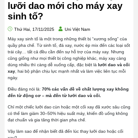
lưỡi dao mới cho máy xay
sinh tố?
Thứ Hai, 17/11/2025
Uni Việt Nam
Máy xay sinh tố là một trong những thiết bị “xương sống” của
quầy pha chế. Từ sinh tố, đá xay, nước ép mix đến các loại sốt
trái cây… tất cả đều cần đến sự hỗ trợ của máy xay. Nhưng
cũng giống như mọi thiết bị công nghiệp khác, máy xay càng
dùng nhiều thì càng dễ xuống cấp, đặc biệt là
lưỡi dao và cối
xay
, hai bộ phận chịu lực mạnh nhất và làm việc liên tục mỗi
ngày.
Điều đáng nói là:
70% các vấn đề về chất lượng xay không
đến từ động cơ – mà đến từ lưỡi dao và cối.
Chỉ một chiếc lưỡi dao cùn hoặc một cối xay đã xước sâu cũng
có thể làm giảm 30–50% hiệu suất máy, khiến đồ uống không
đạt chuẩn và gia tăng thời gian pha chế.
Vậy làm sao để nhận biết đã đến lúc thay lưỡi dao hoặc cối
xay?