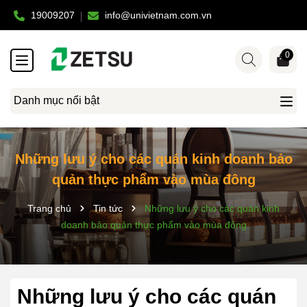
19009207
info@univietnam.com.vn
0
Danh mục nổi bật
Những lưu ý cho các quán kinh doanh bảo
quản thực phẩm vào mùa đông
Trang chủ
Tin tức
Những lưu ý cho các quán kinh
doanh bảo quản thực phẩm vào mùa đông
Những lưu ý cho các quán