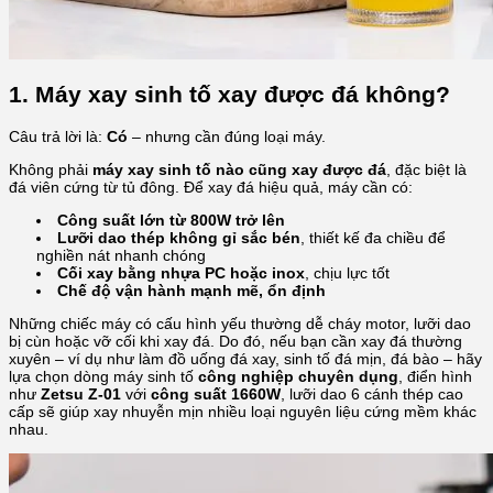
1. Máy xay sinh tố xay được đá không?
Câu trả lời là:
Có
– nhưng cần đúng loại máy.
Không phải
máy xay sinh tố nào cũng xay được đá
, đặc biệt là
đá viên cứng từ tủ đông. Để xay đá hiệu quả, máy cần có:
Công suất lớn từ 800W trở lên
Lưỡi dao thép không gỉ sắc bén
, thiết kế đa chiều để
nghiền nát nhanh chóng
Cối xay bằng nhựa PC hoặc inox
, chịu lực tốt
Chế độ vận hành mạnh mẽ, ổn định
Những chiếc máy có cấu hình yếu thường dễ cháy motor, lưỡi dao
bị cùn hoặc vỡ cối khi xay đá. Do đó, nếu bạn cần xay đá thường
xuyên – ví dụ như làm đồ uống đá xay, sinh tố đá mịn, đá bào – hãy
lựa chọn dòng máy sinh tố
công nghiệp chuyên dụng
, điển hình
như
Zetsu Z-01
với
công suất 1660W
, lưỡi dao 6 cánh thép cao
cấp sẽ giúp xay nhuyễn mịn nhiều loại nguyên liệu cứng mềm khác
nhau.