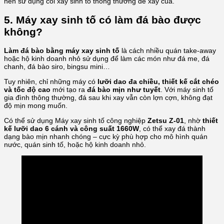
nên sử dụng cối xay sinh tố thông thường để xay cua.
5. Máy xay sinh tố có làm đá bào được
không?
Làm đá bào bằng máy xay sinh tố
là cách nhiều quán take-away
hoặc hộ kinh doanh nhỏ sử dụng để làm các món như đá me, đá
chanh, đá bào siro, bingsu mini…
Tuy nhiên, chỉ những máy có
lưỡi dao đa chiều, thiết kế cắt chéo
và tốc độ cao
mới tạo ra
đá bào mịn như tuyết
. Với máy sinh tố
gia đình thông thường, đá sau khi xay vẫn còn lợn cợn, không đạt
độ mịn mong muốn.
Có thể sử dụng Máy xay sinh tố công nghiệp
Zetsu Z-01
, nhờ
thiết
kế lưỡi dao 6 cánh và công suất 1660W
, có thể xay đá thành
dạng bào mịn nhanh chóng – cực kỳ phù hợp cho mô hình quán
nước, quán sinh tố, hoặc hộ kinh doanh nhỏ.