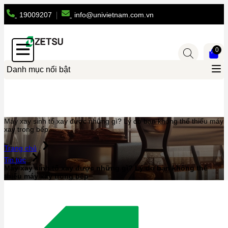
19009207
info@univietnam.com.vn
0
Danh mục nổi bật
Máy xay sinh tố xay được những gì? Lý do bạn không thể thiếu máy
xay trong bếp
Trang chủ
Tin tức
Máy xay sinh tố xay được những gì? Lý do bạn không thể
thiếu máy xay trong bếp