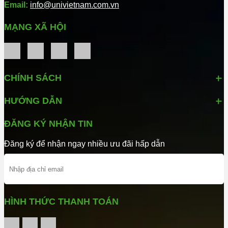
Email:
info@univietnam.com.vn
MẠNG XÃ HỘI
CHÍNH SÁCH
HƯỚNG DẪN
ĐĂNG KÝ NHẬN TIN
Đăng ký để nhận ngay nhiều ưu đãi hấp dẫn
ĐĂNG KÝ
HÌNH THỨC THANH TOÁN