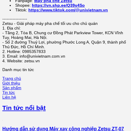
Fanpage:
Máy pha chế Zetsu
Shopee:
https://vn.shp.ee/Q39s4So
Tiktok:
https://www.tiktok.com/@univietnam.vn
-----------------
Zetsu - Giải pháp máy pha chế tối ưu cho chủ quán
1. Địa chỉ:
- Tầng 2, Tòa B, Chung cư Đồng Phát Parkview Tower, KCN Vĩnh
Tuy, Hoàng Mai, Hà Nội.
- Số 2 đường Thuỷ Lợi, phường Phước Long A, Quận 9, thành phố
Thủ Đức, Hồ Chí Minh.
2. Hotline: 0985357833
3. Email: info@univietnam.com.vn
4. Website: zetsu.vn
Danh mục tin tức
Trang chủ
Giới thiệu
Sản phẩm
Tin tức
Liên hệ
Tin tức nổi bật
Hướng dẫn sử dụng Máy xay công nghiệp Zetsu ZT-07