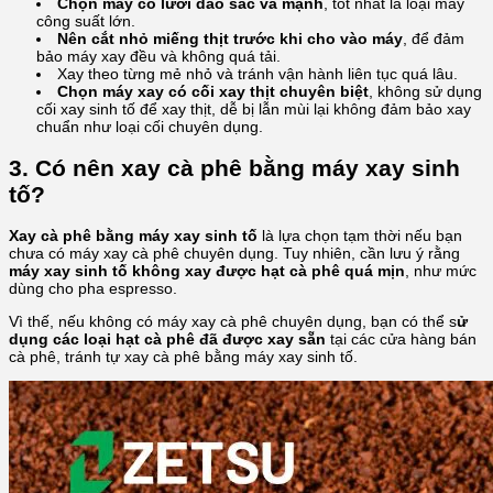
Chọn máy có lưỡi dao sắc và mạnh
, tốt nhất là loại máy
công suất lớn.
Nên cắt nhỏ miếng thịt trước khi cho vào máy
, để đảm
bảo máy xay đều và không quá tải.
Xay theo từng mẻ nhỏ và tránh vận hành liên tục quá lâu.
Chọn máy xay có cối xay thịt chuyên biệt
, không sử dụng
cối xay sinh tố để xay thịt, dễ bị lẫn mùi lại không đảm bảo xay
chuẩn như loại cối chuyên dụng.
3. Có nên xay cà phê bằng máy xay sinh
tố?
Xay cà phê bằng máy xay sinh tố
là lựa chọn tạm thời nếu bạn
chưa có máy xay cà phê chuyên dụng. Tuy nhiên, cần lưu ý rằng
máy xay sinh tố không xay được hạt cà phê quá mịn
, như mức
dùng cho pha espresso.
Vì thế, nếu không có máy xay cà phê chuyên dụng, bạn có thể s
ử
dụng các loại hạt cà phê đã được xay sẵn
tại các cửa hàng bán
cà phê, tránh tự xay cà phê bằng máy xay sinh tố.