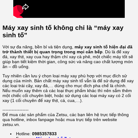
Máy xay sinh tố không chỉ là “máy xay
sinh tố”
Với sự đa năng, bền bỉ và tiện dụng,
máy xay sinh tố hiện đại đã
trở thành thiết bị quan trọng trong mọi căn bếp
. Dù là để xay
đá, xay thịt, xay cua hay thậm chí xay cà phê, một chiếc máy tốt sẽ
giúp bạn tiết kiệm thời gian, công sức và nâng cao chất lượng món
ăn – đồ uống.
Tuy nhiên cần lưu ý chọn loại máy xay phù hợp với mục đích sử
dụng của mình. Bản chất máy xay sinh tố vẫn là để sử dụng để xay
các loại trái cây, xay đá,… dùng cho mục đích pha chế là chính.
Nếu muốn xay thêm cả các loại thực phẩm khác thì nên sắm thêm
một chiếc cối chuyên biệt, hoặc sử dụng các loại máy xay có 2 cối
xay (1 cối chuyên để xay thịt, cá, cua,…).
-----------------
Để mua các sản phẩm của Zetsu, các bạn liên hệ trực tiếp thông
qua hotline, inbox fanpage hoặc mua trực tiếp trên website
zetsu.vn.
Hotline:
0985357833