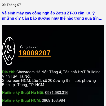
09
Tháng 07
Vệ sinh máy xay công nghiệp Zetsu ZT-03 cần lưu ý
những gì? Cần bảo dưỡng như thế nào trong quá trình
sử dụng?
Hỗ trợ tư vấn
19009207
Địa chỉ:
Showroom Hà Nội: Tầng 4, Tòa nhà H&T Building,
Vĩnh Tuy, Hà Nội.
Showroom HCM: Lầu 1, số 20 đường Bình Lợi, phường
Bình Lợi Trung, TP. HCM.
Hotline kỹ thuật Hà Nội:
0971.683.316
Hotline kỹ thuật HCM:
0969.108.984