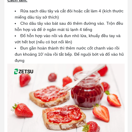
Rửa sạch dâu tây và cắt đôi hoặc cắt làm 4 (kích thước
miếng dâu tùy sở thích)
Cho dâu tây vào bát sau đó thêm đường vào. Trộn đều
hỗn hợp và để ở ngăn mát tủ lạnh 4 tiếng
Đổ hỗn hợp vào nồi và đun nhỏ lửa, khuấy đều tay và
vớt hết bọt (nếu có bọt nổi lên)
Đun gần hoàn thành thì thêm nước cốt chanh vào rồi
đun khoảng 10’ nữa rồi tắt bếp. Để nguội bớt và đổ vào hũ
đựng