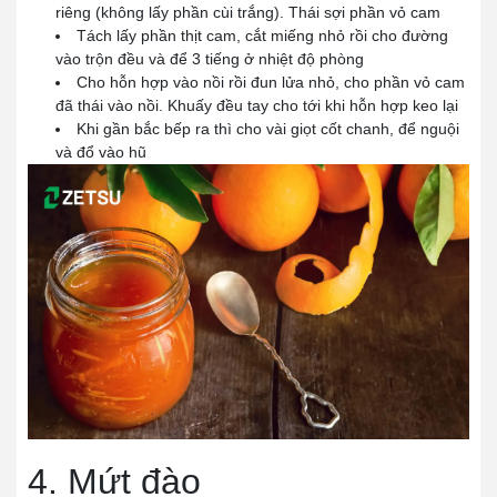
riêng (không lấy phần cùi trắng). Thái sợi phần vỏ cam
Tách lấy phần thịt cam, cắt miếng nhỏ rồi cho đường
vào trộn đều và để 3 tiếng ở nhiệt độ phòng
Cho hỗn hợp vào nồi rồi đun lửa nhỏ, cho phần vỏ cam
đã thái vào nồi. Khuấy đều tay cho tới khi hỗn hợp keo lại
Khi gần bắc bếp ra thì cho vài giọt cốt chanh, để nguội
và đổ vào hũ
4. Mứt đào