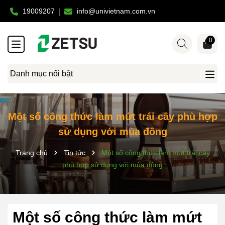
19009207
info@univietnam.com.vn
0
Danh mục nổi bật
Một số công thức làm mứt trái cây phù hợp
sử dụng với mùa đông
Trang chủ
Tin tức
Một số công thức làm mứt trái cây
phù hợp sử dụng với mùa đông
Một số công thức làm mứt