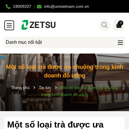
19009207
info@univietnam.com.vn
0
Danh mục nổi bật
Một số loại trà được ưa chuộng trong kinh
doanh đồ uống
Trang chủ
Tin tức
Một số loại trà được ưa chuộng
trong kinh doanh đồ uống
Một số loại trà được ưa