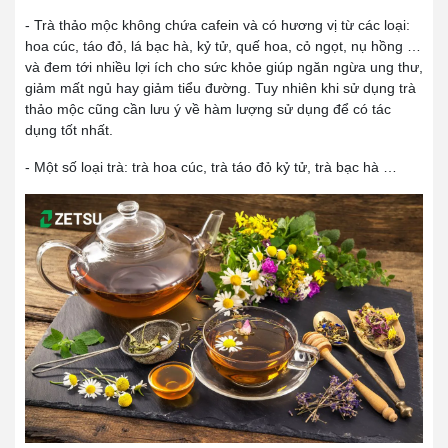
- Trà thảo mộc không chứa cafein và có hương vị từ các loại:
hoa cúc, táo đỏ, lá bạc hà, kỷ tử, quế hoa, cỏ ngọt, nụ hồng …
và đem tới nhiều lợi ích cho sức khỏe giúp ngăn ngừa ung thư,
giảm mất ngủ hay giảm tiểu đường. Tuy nhiên khi sử dụng trà
thảo mộc cũng cần lưu ý về hàm lượng sử dụng để có tác
dụng tốt nhất.
- Một số loại trà: trà hoa cúc, trà táo đỏ kỷ tử, trà bạc hà …