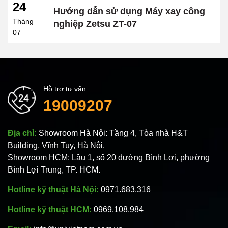
24
Hướng dẫn sử dụng Máy xay công
Tháng
nghiệp Zetsu ZT-07
07
Hỗ trợ tư vấn
19009207
Địa chỉ:
Showroom Hà Nội: Tầng 4, Tòa nhà H&T
Building, Vĩnh Tuy, Hà Nội.
Showroom HCM: Lầu 1, số 20 đường Bình Lợi, phường
Bình Lợi Trung, TP. HCM.
Hotline kỹ thuật Hà Nội:
0971.683.316
Hotline kỹ thuật HCM:
0969.108.984