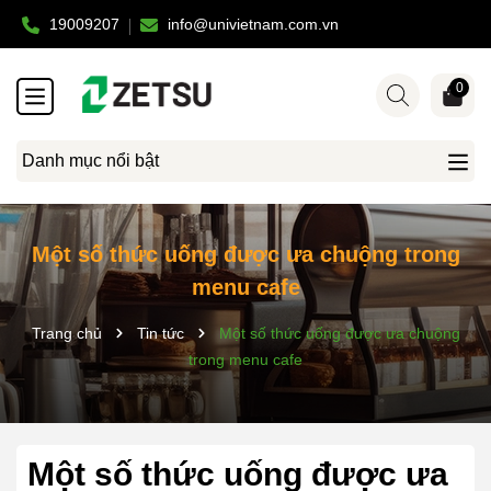
19009207
info@univietnam.com.vn
0
Danh mục nổi bật
Một số thức uống được ưa chuộng trong
menu cafe
Trang chủ
Tin tức
Một số thức uống được ưa chuộng
trong menu cafe
Một số thức uống được ưa