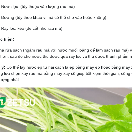
Nước lọc
: (tùy thuộc vào lượng rau má)
Đường
(tùy theo khẩu vị mà có thể cho vào hoặc không)
Rây lọc, kéo (để cắt nhỏ rau má)
ực hiện:
á rửa sạch (ngâm rau má với nước muối loãng để làm sạch rau má) v
hơn, sau đó cho nước thu được qua rây lọc và thu được thành phẩm n
 ý:
Có thể lấy nước ép từ hai cách là ép bằng máy ép hoặc bằng máy x
g lựa chọn xay rau má bằng máy xay sẽ giúp tiết kiệm thời gian, cũn
lượng nhất.