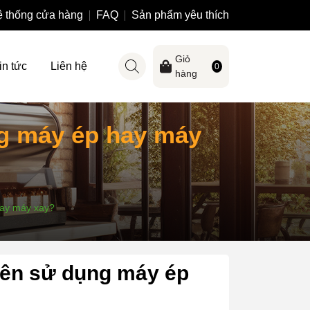
 thống cửa hàng
FAQ
Sản phẩm yêu thích
Giỏ
in tức
Liên hệ
0
hàng
ng máy ép hay máy
hay máy xay?
nên sử dụng máy ép