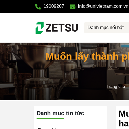
19009207
info@univietnam.com.vn
Danh mục nổi bật
Muốn lấy thành p
Trang chủ
Mu
Danh mục tin tức
ha