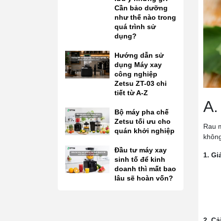
Cần bảo dưỡng
như thế nào trong
quá trình sử
dụng?
Hướng dẫn sử
dụng Máy xay
công nghiệp
Zetsu ZT-03 chi
tiết từ A-Z
A.
Bộ máy pha chế
Zetsu tối ưu cho
Rau m
quán khởi nghiệp
không
Đầu tư máy xay
1. Gi
sinh tố để kinh
doanh thì mất bao
lâu sẽ hoàn vốn?
2. Cả