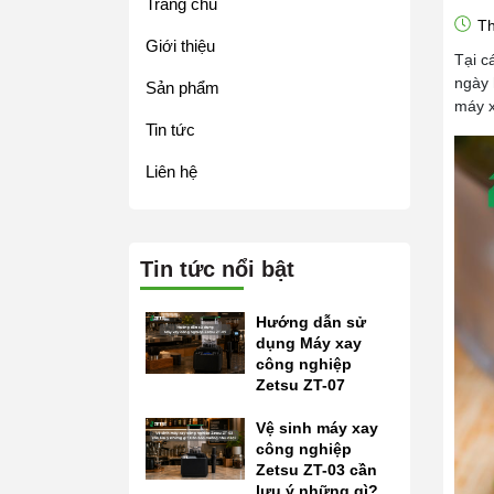
Trang chủ
Th
Giới thiệu
Tại c
ngày 
Sản phẩm
máy x
Tin tức
Liên hệ
Tin tức nổi bật
Hướng dẫn sử
dụng Máy xay
công nghiệp
Zetsu ZT-07
Vệ sinh máy xay
công nghiệp
Zetsu ZT-03 cần
lưu ý những gì?