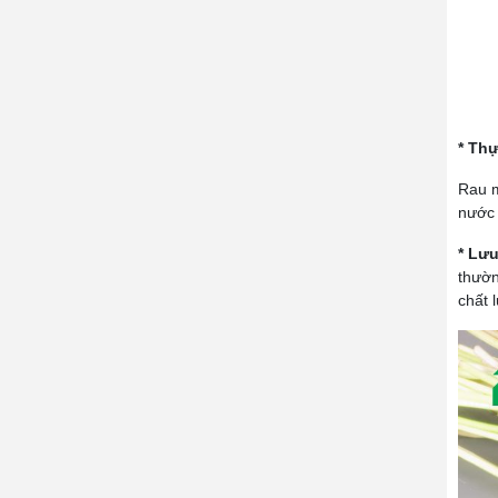
* Th
Rau m
nước 
* Lưu
thườn
chất 