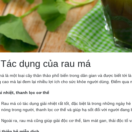
 Tác dụng của rau má
á là một loại cây thân thảo phổ biến trong dân gian và được biết tới là
 cao mà lại đem lại nhiều lợi ích cho sức khỏe người dùng. Điểm qua
ải nhiệt, thanh lọc cơ thể
Rau má có tác dụng
giải nhiệt
rất tốt, đặc biệt là trong những ngày h
nóng trong người, thanh lọc cơ thể và giúp hạ sốt đối với người đang 
Ngoài ra, rau má cũng giúp
giải độc
cơ thể, làm mát gan, thải độc tố 
i thiện hệ miễn dịch