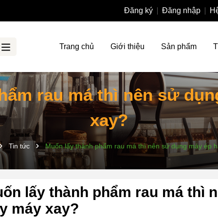
Đăng ký
Đăng nhập
Hệ
Trang chủ
Giới thiệu
Sản phẩm
T
hẩm rau má thì nên sử dụ
xay?
Tin tức
Muốn lấy thành phẩm rau má thì nên sử dụng máy ép 
ốn lấy thành phẩm rau má thì 
y máy xay?