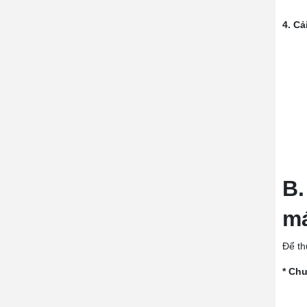
4. Cả
B.
m
Để th
* Chu