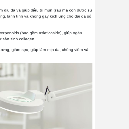
m dịu da và giúp điều trị mụn (rau má còn được sử
ng, lành tính và không gây kích ứng cho đại đa số
iterpenoids
(bao gồm
asiaticoside
), giúp ngăn
ự sản sinh collagen.
hương, giảm sẹo, giúp làm mịn da, chống viêm và