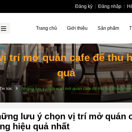
Đăng ký
Đăng nhập
Hệ
Trang chủ
Giới thiệu
Sản phẩm
T
ị trí mở quán cafe để thu 
quả
Tin tức
Những lưu ý chọn vị trí mở quán cafe để thu hút khách hàn
ững lưu ý chọn vị trí mở quán 
ng hiệu quả nhất