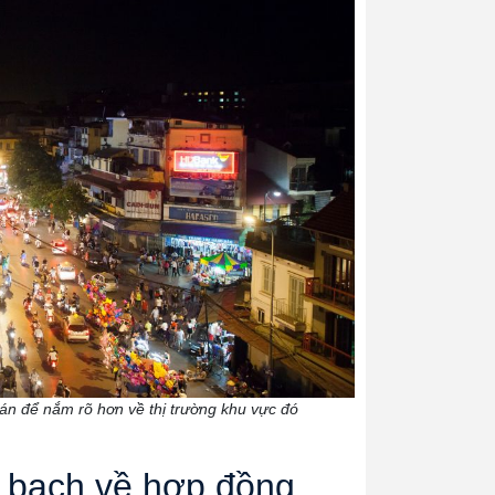
án để nắm rõ hơn về thị trường khu vực đó
h bạch về hợp đồng