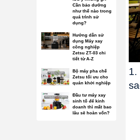
Cần bảo dưỡng
như thế nào trong
quá trình sử
dụng?
Hướng dẫn sử
dụng Máy xay
công nghiệp
Zetsu ZT-03 chi
tiết từ A-Z
1.
Bộ máy pha chế
Zetsu tối ưu cho
sa
quán khởi nghiệp
Đầu tư máy xay
sinh tố để kinh
doanh thì mất bao
lâu sẽ hoàn vốn?