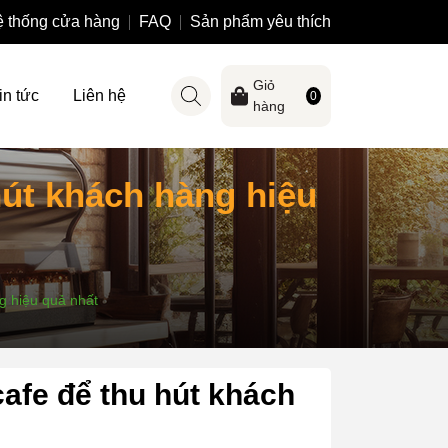
 thống cửa hàng
FAQ
Sản phẩm yêu thích
Giỏ
in tức
Liên hệ
0
hàng
hút khách hàng hiệu
g hiệu quả nhất
cafe để thu hút khách