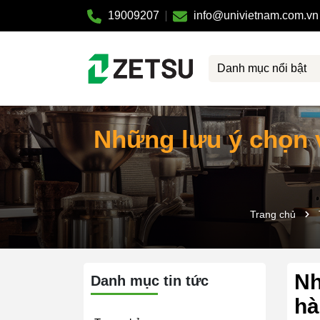
19009207
info@univietnam.com.vn
Danh mục nổi bật
Những lưu ý chọn v
Trang chủ
Nh
Danh mục tin tức
hà