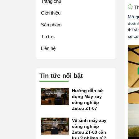
Trang chủ
Th
Giới thiệu
Mở qu
doanh
Sản phẩm
thì v
Tin tức
sẽ cù
Liên hệ
Tin tức nổi bật
Hướng dẫn sử
dụng Máy xay
công nghiệp
Zetsu ZT-07
Vệ sinh máy xay
công nghiệp
Zetsu ZT-03 cần
lưu ý những gì?