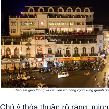
Khảo sát giao thông và các tiện ích công cộng xung quanh qu
 Chú ý thỏa thuận rõ ràng, min