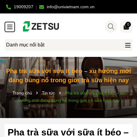
19009207
info@univietnam.com.vn
0
Danh mục nổi bật
Pha trà sữa với sữa ít béo – xu hướng mới
đang bùng nổ trong giới trà sữa hiện nay
Trang chủ
Tin tức
Pha trà sữa với sữa ít béo – xu
hướng mới đang bùng nổ trong giới trà sữa hiện nay
Pha trà sữa với sữa ít béo –