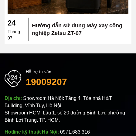
24
Hướng dẫn sử dụng Máy xay công
Tháng
nghiệp Zetsu ZT-07
07
Hỗ trợ tư vấn
19009207
Địa chỉ:
Showroom Hà Nội: Tầng 4, Tòa nhà H&T
Building, Vĩnh Tuy, Hà Nội.
Showroom HCM: Lầu 1, số 20 đường Bình Lợi, phường
Bình Lợi Trung, TP. HCM.
Hotline kỹ thuật Hà Nội:
0971.683.316