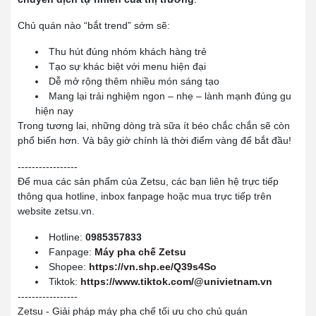
Chủ quán nào “bắt trend” sớm sẽ:
Thu hút đúng nhóm khách hàng trẻ
Tạo sự khác biệt với menu hiện đại
Dễ mở rộng thêm nhiều món sáng tạo
Mang lại trải nghiệm ngon – nhẹ – lành mạnh đúng gu
hiện nay
Trong tương lai, những dòng trà sữa ít béo chắc chắn sẽ còn
phổ biến hơn. Và bây giờ chính là thời điểm vàng để bắt đầu!
-----------------
Để mua các sản phẩm của Zetsu, các bạn liên hệ trực tiếp
thông qua hotline, inbox fanpage hoặc mua trực tiếp trên
website zetsu.vn.
Hotline:
0985357833
Fanpage:
Máy pha chế Zetsu
Shopee:
https://vn.shp.ee/Q39s4So
Tiktok:
https://www.tiktok.com/@univietnam.vn
-----------------
Zetsu - Giải pháp máy pha chế tối ưu cho chủ quán