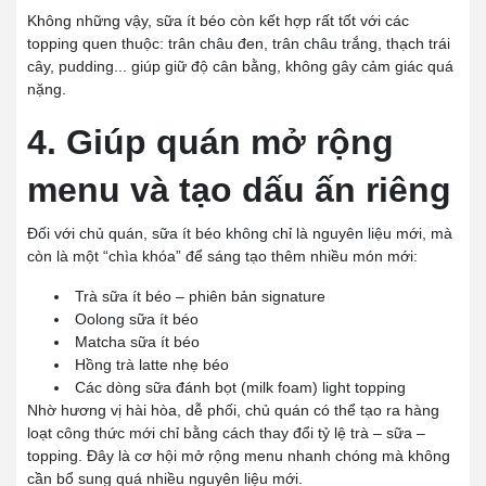
Không những vậy, sữa ít béo còn kết hợp rất tốt với các
topping quen thuộc: trân châu đen, trân châu trắng, thạch trái
cây, pudding... giúp giữ độ cân bằng, không gây cảm giác quá
nặng.
4. Giúp quán mở rộng
menu và tạo dấu ấn riêng
Đối với chủ quán, sữa ít béo không chỉ là nguyên liệu mới, mà
còn là một “chìa khóa” để sáng tạo thêm nhiều món mới:
Trà sữa ít béo – phiên bản signature
Oolong sữa ít béo
Matcha sữa ít béo
Hồng trà latte nhẹ béo
Các dòng sữa đánh bọt (milk foam) light topping
Nhờ hương vị hài hòa, dễ phối, chủ quán có thể tạo ra hàng
loạt công thức mới chỉ bằng cách thay đổi tỷ lệ trà – sữa –
topping. Đây là cơ hội mở rộng menu nhanh chóng mà không
cần bổ sung quá nhiều nguyên liệu mới.