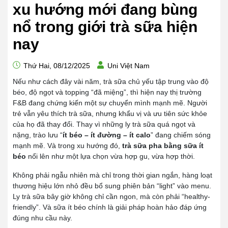
xu hướng mới đang bùng
nổ trong giới trà sữa hiện
nay
Thứ Hai, 08/12/2025
Uni Việt Nam
Nếu như cách đây vài năm, trà sữa chủ yếu tập trung vào độ
béo, độ ngọt và topping “đã miệng”, thì hiện nay thị trường
F&B đang chứng kiến một sự chuyển mình mạnh mẽ. Người
trẻ vẫn yêu thích trà sữa, nhưng khẩu vị và ưu tiên sức khỏe
của họ đã thay đổi. Thay vì những ly trà sữa quá ngọt và
nặng, trào lưu “
ít béo – ít đường – ít calo
” đang chiếm sóng
mạnh mẽ. Và trong xu hướng đó,
trà sữa pha bằng sữa ít
béo
nổi lên như một lựa chọn vừa hợp gu, vừa hợp thời.
Không phải ngẫu nhiên mà chỉ trong thời gian ngắn, hàng loạt
thương hiệu lớn nhỏ đều bổ sung phiên bản “light” vào menu.
Ly trà sữa bây giờ không chỉ cần ngon, mà còn phải “healthy-
friendly”. Và sữa ít béo chính là giải pháp hoàn hảo đáp ứng
đúng nhu cầu này.