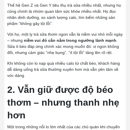
Thế hệ Gen Z và Gen Y tiêu thụ trà sữa nhiều nhất, nhưng họ
cũng chính là nhóm quan tâm sức khỏe nhiều nhất. Họ đọc
nhãn dinh dưỡng, so sánh lượng calo, tìm kiếm những sản
phẩm “không gây tội lỗi”.
Với họ, một ly trà sữa thơm ngon vẫn là niềm vui nhỏ mỗi ngày
– nhưng
niềm vui đó cần nằm trong ngưỡng lành mạnh
.
Sữa ít béo đáp ứng chính xác mong muốn đó: vị ngon không
đổi, nhưng cảm giác “nhẹ bụng”, “ít tội lỗi” tăng lên rõ rệt.
Khi không còn lo nạp quá nhiều calo từ chất béo, khách hàng
dễ dàng uống trà sữa thường xuyên hơn mà vẫn yên tâm về
vóc dáng.
2. Vẫn giữ được độ béo
thơm – nhưng thanh nhẹ
hơn
Một trong những nỗi lo lớn nhất của các chủ quán khi chuyển