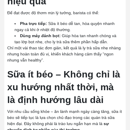
hiệu quả
Để đạt được độ thơm mịn lý tưởng, barista có thể:
Pha trực tiếp:
Sữa ít béo dễ tan, hòa quyện nhanh
ngay cả khi ở nhiệt độ thường.
Dùng máy đánh bọt:
Giúp hòa tan nhanh chóng và
tạo lớp bọt nhẹ, cho ly trà sữa thêm phần hấp dẫn.
Chỉ một vài thao tác đơn giản, kết quả là ly trà sữa nhẹ nhàng
nhưng hoàn toàn đủ vị, khiến khách hàng cảm thấy “ngon
nhưng vẫn healthy”.
Sữa ít béo – Không chỉ là
xu hướng nhất thời, mà
là định hướng lâu dài
Với nhu cầu sống khỏe – ăn lành mạnh ngày càng tăng, sữa ít
béo sẽ tiếp tục là lựa chọn chủ đạo trong các quán trà sữa
hiện đại. Đây không phải là trào lưu ngắn hạn mà là
sự
chuyển dịch tự nhiên của thị trường
.