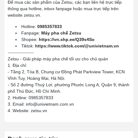
Để mua các sản phẩm của Zetsu, các bạn liên hệ trực tiếp
thông qua hotline, inbox fanpage hoặc mua trực tiếp trên
website zetsu.vn.
Hotline:
0985357833
Fanpage:
Máy pha chế Zetsu
Shopee:
https://vn.shp.ee/Q39s4So
Tiktok:
https://www.tiktok.com/@univietnam.vn
-----------------
Zetsu - Giải pháp máy pha chế tối ưu cho chủ quán
1. Địa chỉ:
- Tầng 2, Tòa B, Chung cư Đồng Phát Parkview Tower, KCN
Vĩnh Tuy, Hoàng Mai, Hà Nội.
- Số 2 đường Thuỷ Lợi, phường Phước Long A, Quận 9, thành
phố Thủ Đức, Hồ Chí Minh.
2. Hotline: 0985357833
3. Email: info@univietnam.com.vn
4. Website: zetsu.vn