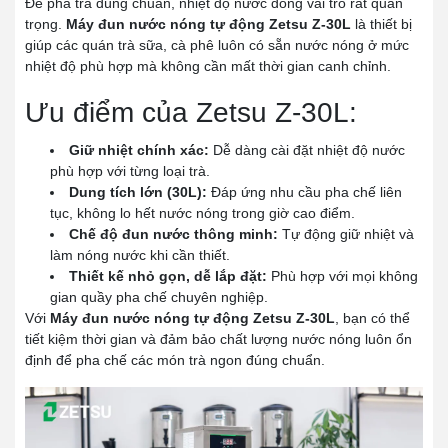
Để pha trà đúng chuẩn, nhiệt độ nước đóng vai trò rất quan
trọng.
Máy đun nước nóng tự động Zetsu Z-30L
là thiết bị
giúp các quán trà sữa, cà phê luôn có sẵn nước nóng ở mức
nhiệt độ phù hợp mà không cần mất thời gian canh chỉnh.
Ưu điểm của Zetsu Z-30L:
Giữ nhiệt chính xác:
Dễ dàng cài đặt nhiệt độ nước
phù hợp với từng loại trà.
Dung tích lớn (30L):
Đáp ứng nhu cầu pha chế liên
tục, không lo hết nước nóng trong giờ cao điểm.
Chế độ đun nước thông minh:
Tự động giữ nhiệt và
làm nóng nước khi cần thiết.
Thiết kế nhỏ gọn, dễ lắp đặt:
Phù hợp với mọi không
gian quầy pha chế chuyên nghiệp.
Với
Máy đun nước nóng tự động Zetsu Z-30L
, bạn có thể
tiết kiệm thời gian và đảm bảo chất lượng nước nóng luôn ổn
định để pha chế các món trà ngon đúng chuẩn.