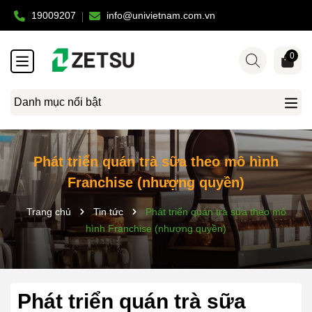
19009207
info@univietnam.com.vn
0
Danh mục nổi bật
Phát triển quán trà sữa theo mô hình
Franchise (nhượng quyền)
Trang chủ
Tin tức
Phát triển quán trà sữa theo mô
hình Franchise (nhượng quyền)
Phát triển quán trà sữa