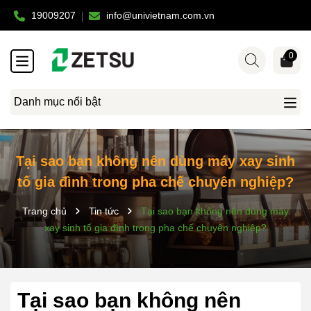
19009207
info@univietnam.com.vn
0
Danh mục nổi bật
Tại sao bạn không nên dùng máy xay sinh
tố gia đình trong pha chế chuyên nghiệp?
Trang chủ
Tin tức
Tại sao bạn không nên dùng máy
xay sinh tố gia đình trong pha chế chuyên nghiệp?
Tại sao bạn không nên