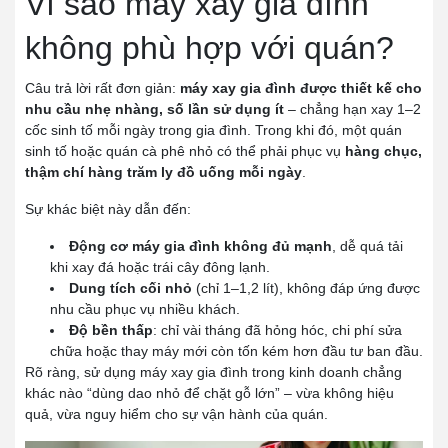
Vì sao máy xay gia đình
không phù hợp với quán?
Câu trả lời rất đơn giản:
máy xay gia đình được thiết kế cho
nhu cầu nhẹ nhàng, số lần sử dụng ít
– chẳng hạn xay 1–2
cốc sinh tố mỗi ngày trong gia đình. Trong khi đó, một quán
sinh tố hoặc quán cà phê nhỏ có thể phải phục vụ
hàng chục,
thậm chí hàng trăm ly đồ uống mỗi ngày
.
Sự khác biệt này dẫn đến:
Động cơ máy gia đình không đủ mạnh
, dễ quá tải
khi xay đá hoặc trái cây đông lạnh.
Dung tích cối nhỏ
(chỉ 1–1,2 lít), không đáp ứng được
nhu cầu phục vụ nhiều khách.
Độ bền thấp
: chỉ vài tháng đã hỏng hóc, chi phí sửa
chữa hoặc thay máy mới còn tốn kém hơn đầu tư ban đầu.
Rõ ràng, sử dụng máy xay gia đình trong kinh doanh chẳng
khác nào “dùng dao nhỏ để chặt gỗ lớn” – vừa không hiệu
quả, vừa nguy hiểm cho sự vận hành của quán.