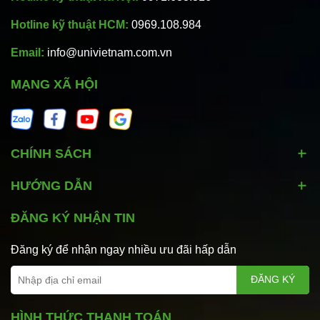
Hotline kỹ thuật HCM:
0969.108.984
Email:
info@univietnam.com.vn
MẠNG XÃ HỘI
CHÍNH SÁCH
HƯỚNG DẪN
ĐĂNG KÝ NHẬN TIN
Đăng ký để nhận ngay nhiều ưu đãi hấp dẫn
ĐĂNG KÝ
HÌNH THỨC THANH TOÁN