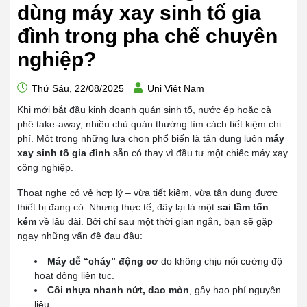
dùng máy xay sinh tố gia
đình trong pha chế chuyên
nghiệp?
Thứ Sáu, 22/08/2025
Uni Việt Nam
Khi mới bắt đầu kinh doanh quán sinh tố, nước ép hoặc cà
phê take-away, nhiều chủ quán thường tìm cách tiết kiệm chi
phí. Một trong những lựa chọn phổ biến là tận dụng luôn
máy
xay sinh tố gia đình
sẵn có thay vì đầu tư một chiếc máy xay
công nghiệp.
Thoạt nghe có vẻ hợp lý – vừa tiết kiệm, vừa tận dụng được
thiết bị đang có. Nhưng thực tế, đây lại là một
sai lầm tốn
kém
về lâu dài. Bởi chỉ sau một thời gian ngắn, bạn sẽ gặp
ngay những vấn đề đau đầu:
Máy dễ “cháy” động cơ
do không chịu nổi cường độ
hoạt động liên tục.
Cối nhựa nhanh nứt, dao mòn
, gây hao phí nguyên
liệu.