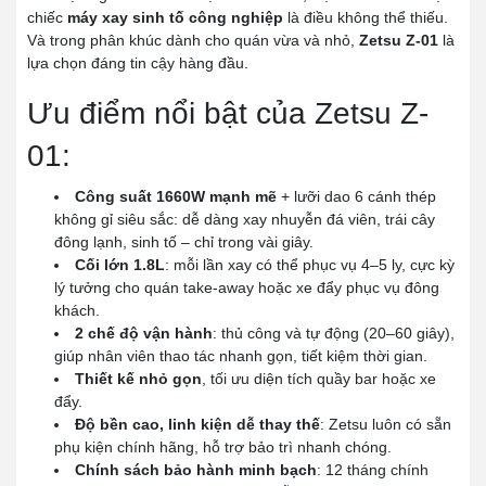
chiếc
máy xay sinh tố công nghiệp
là điều không thể thiếu.
Và trong phân khúc dành cho quán vừa và nhỏ,
Zetsu Z-01
là
lựa chọn đáng tin cậy hàng đầu.
Ưu điểm nổi bật của Zetsu Z-
01:
Công suất 1660W mạnh mẽ
+ lưỡi dao 6 cánh thép
không gỉ siêu sắc: dễ dàng xay nhuyễn đá viên, trái cây
đông lạnh, sinh tố – chỉ trong vài giây.
Cối lớn 1.8L
: mỗi lần xay có thể phục vụ 4–5 ly, cực kỳ
lý tưởng cho quán take-away hoặc xe đẩy phục vụ đông
khách.
2 chế độ vận hành
: thủ công và tự động (20–60 giây),
giúp nhân viên thao tác nhanh gọn, tiết kiệm thời gian.
Thiết kế nhỏ gọn
, tối ưu diện tích quầy bar hoặc xe
đẩy.
Độ bền cao, linh kiện dễ thay thế
: Zetsu luôn có sẵn
phụ kiện chính hãng, hỗ trợ bảo trì nhanh chóng.
Chính sách bảo hành minh bạch
: 12 tháng chính