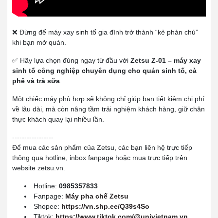
❌ Đừng để máy xay sinh tố gia đình trở thành “kẻ phản chủ”
khi bạn mở quán.
✅ Hãy lựa chọn đúng ngay từ đầu với
Zetsu Z-01 – máy xay
sinh tố công nghiệp chuyên dụng cho quán sinh tố, cà
phê và trà sữa
.
Một chiếc máy phù hợp sẽ không chỉ giúp bạn tiết kiệm chi phí
về lâu dài, mà còn nâng tầm trải nghiệm khách hàng, giữ chân
thực khách quay lại nhiều lần.
-----------------
Để mua các sản phẩm của Zetsu, các bạn liên hệ trực tiếp
thông qua hotline, inbox fanpage hoặc mua trực tiếp trên
website zetsu.vn.
Hotline:
0985357833
Fanpage:
Máy pha chế Zetsu
Shopee:
https://vn.shp.ee/Q39s4So
Tiktok:
https://www.tiktok.com/@univietnam.vn