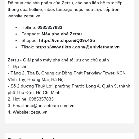
Để mua các sản phẩm của Zetsu, các bạn liên hệ trực tiếp
thông qua hotline, inbox fanpage hoặc mua trực tiếp trên
website zetsu.vn.
Hotline:
0985357833
Fanpage:
Máy pha chế Zetsu
Shopee:
https://vn.shp.ee/Q39s4So
Tiktok:
https://www.tiktok.com/@univietnam.vn
-----------------
Zetsu - Giải pháp máy pha chế tối ưu cho chủ quán
1. Địa chỉ:
- Tầng 2, Tòa B, Chung cư Đồng Phát Parkview Tower, KCN
Vĩnh Tuy, Hoàng Mai, Hà Nội.
- Số 2 đường Thuỷ Lợi, phường Phước Long A, Quận 9, thành
phố Thủ Đức, Hồ Chí Minh.
2. Hotline: 0985357833
3. Email: info@univietnam.com.vn
4. Website: zetsu.vn