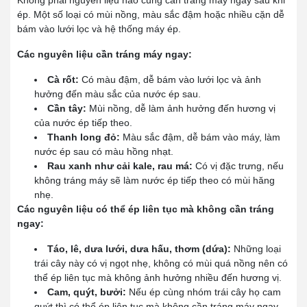
ép. Một số loại có mùi nồng, màu sắc đậm hoặc nhiều cặn dễ
bám vào lưới lọc và hệ thống máy ép.
Các nguyên liệu cần tráng máy ngay:
Cà rốt:
Có màu đậm, dễ bám vào lưới lọc và ảnh
hưởng đến màu sắc của nước ép sau.
Cần tây:
Mùi nồng, dễ làm ảnh hưởng đến hương vị
của nước ép tiếp theo.
Thanh long đỏ:
Màu sắc đậm, dễ bám vào máy, làm
nước ép sau có màu hồng nhạt.
Rau xanh như cải kale, rau má:
Có vị đặc trưng, nếu
không tráng máy sẽ làm nước ép tiếp theo có mùi hăng
nhẹ.
Các nguyên liệu có thể ép liên tục mà không cần tráng
ngay:
Táo, lê, dưa lưới, dưa hấu, thơm (dứa):
Những loại
trái cây này có vị ngọt nhẹ, không có mùi quá nồng nên có
thể ép liên tục mà không ảnh hưởng nhiều đến hương vị.
Cam, quýt, bưởi:
Nếu ép cùng nhóm trái cây họ cam
quýt thì có thể ép liên tục mà không cần tráng máy ngay.