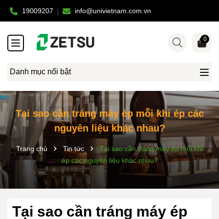
19009207
info@univietnam.com.vn
0
Danh mục nổi bật
Tại sao cần tráng máy ép mỗi khi ép các
nguyên liệu khác nhau?
Trang chủ
Tin tức
Tại sao cần tráng máy ép mỗi khi
ép các nguyên liệu khác nhau?
Tại sao cần tráng máy ép