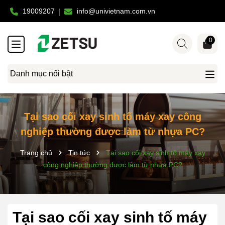
19009207
info@univietnam.com.vn
0
Danh mục nổi bật
Tại sao cối xay sinh tố máy xay công
nghiệp thường được làm từ nhựa PC?
Trang chủ
Tin tức
Tại sao cối xay sinh tố máy xay
công nghiệp thường được làm từ nhựa PC?
Tại sao cối xay sinh tố máy