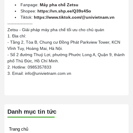
Fanpage:
Máy pha chế Zetsu
Shopee:
https://vn.shp.ee/Q39s4So
Tiktok:
https://www.tiktok.com/@univietnam.vn
-----------------
Zetsu - Giải pháp máy pha chế tối ưu cho chủ quán
1. Địa chỉ:
- Tầng 2, Tòa B, Chung cư Đồng Phát Parkview Tower, KCN
Vĩnh Tuy, Hoàng Mai, Hà Nội.
- Số 2 đường Thuỷ Lợi, phường Phước Long A, Quận 9, thành
phố Thủ Đức, Hồ Chí Minh.
2. Hotline: 0985357833
3. Email: info@univietnam.com.vn
Danh mục tin tức
Trang chủ