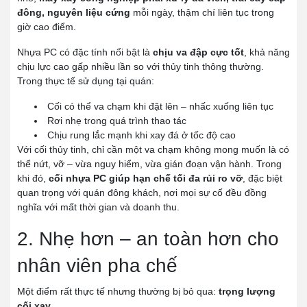
đông, nguyên liệu cứng
mỗi ngày, thậm chí liên tục trong
giờ cao điểm.
Nhựa PC có đặc tính nổi bật là
chịu va đập cực tốt
, khả năng
chịu lực cao gấp nhiều lần so với thủy tinh thông thường.
Trong thực tế sử dụng tại quán:
Cối có thể va chạm khi đặt lên – nhấc xuống liên tục
Rơi nhẹ trong quá trình thao tác
Chịu rung lắc mạnh khi xay đá ở tốc độ cao
Với cối thủy tinh, chỉ cần một va chạm không mong muốn là có
thể nứt, vỡ – vừa nguy hiểm, vừa gián đoạn vận hành. Trong
khi đó,
cối nhựa PC giúp hạn chế tối đa rủi ro vỡ
, đặc biệt
quan trọng với quán đông khách, nơi mọi sự cố đều đồng
nghĩa với mất thời gian và doanh thu.
2. Nhẹ hơn – an toàn hơn cho
nhân viên pha chế
Một điểm rất thực tế nhưng thường bị bỏ qua:
trọng lượng
cối xay
.