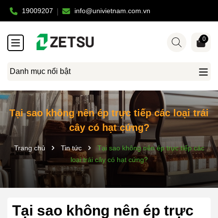
19009207
info@univietnam.com.vn
0
Danh mục nổi bật
Tại sao không nên ép trực tiếp các loại trái
cây có hạt cứng?
Trang chủ
Tin tức
Tại sao không nên ép trực tiếp các
loại trái cây có hạt cứng?
Tại sao không nên ép trực