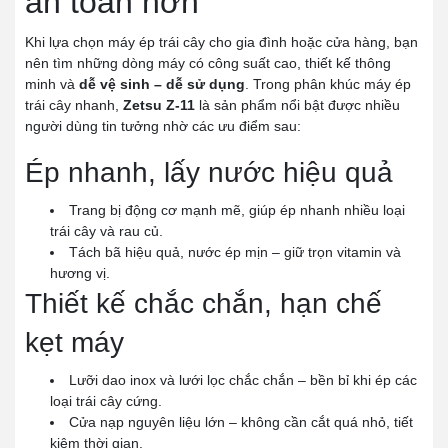
an toàn hơn
Khi lựa chọn máy ép trái cây cho gia đình hoặc cửa hàng, bạn
nên tìm những dòng máy có công suất cao, thiết kế thông
minh và
dễ vệ sinh – dễ sử dụng
. Trong phân khúc máy ép
trái cây nhanh,
Zetsu Z-11
là sản phẩm nổi bật được nhiều
người dùng tin tưởng nhờ các ưu điểm sau:
Ép nhanh, lấy nước hiệu quả
Trang bị động cơ mạnh mẽ, giúp ép nhanh nhiều loại
trái cây và rau củ.
Tách bã hiệu quả, nước ép mịn – giữ trọn vitamin và
hương vị.
Thiết kế chắc chắn, hạn chế
kẹt máy
Lưỡi dao inox và lưới lọc chắc chắn – bền bỉ khi ép các
loại trái cây cứng.
Cửa nạp nguyên liệu lớn – không cần cắt quá nhỏ, tiết
kiệm thời gian.