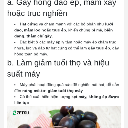
a. Gây hỏng dao ép, mâm xay
hoặc trục nghiền
Hạt cứng
va chạm mạnh với các bộ phận như
lưỡi
dao, mâm lọc hoặc trục ép
, khiến chúng
bị mẻ, biến
dạng, thậm chí gãy
.
Đặc biệt ở các máy ép ly tâm hoặc máy ép chậm trục
nhựa, lực va đập từ hạt cứng có thể làm
gãy trục ép
, gây
hỏng toàn bộ máy.
b. Làm giảm tuổi thọ và hiệu
suất máy
Máy phải hoạt động quá sức để nghiền nát hạt, dễ dẫn
đến
nóng mô-tơ, giảm tuổi thọ máy
.
Có thể xuất hiện hiện tượng
kẹt máy, không ép được
liên tục
.