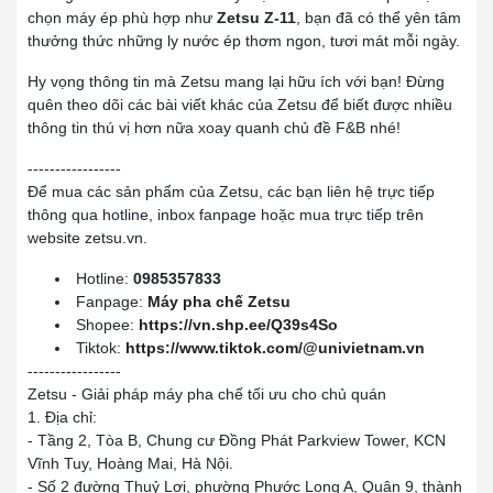
chọn máy ép phù hợp như
Zetsu Z-11
, bạn đã có thể yên tâm
thưởng thức những ly nước ép thơm ngon, tươi mát mỗi ngày.
Hy vọng thông tin mà Zetsu mang lại hữu ích với bạn! Đừng
quên theo dõi các bài viết khác của Zetsu để biết được nhiều
thông tin thú vị hơn nữa xoay quanh chủ đề F&B nhé!
-----------------
Để mua các sản phẩm của Zetsu, các bạn liên hệ trực tiếp
thông qua hotline, inbox fanpage hoặc mua trực tiếp trên
website zetsu.vn.
Hotline:
0985357833
Fanpage:
Máy pha chế Zetsu
Shopee:
https://vn.shp.ee/Q39s4So
Tiktok:
https://www.tiktok.com/@univietnam.vn
-----------------
Zetsu - Giải pháp máy pha chế tối ưu cho chủ quán
1. Địa chỉ:
- Tầng 2, Tòa B, Chung cư Đồng Phát Parkview Tower, KCN
Vĩnh Tuy, Hoàng Mai, Hà Nội.
- Số 2 đường Thuỷ Lợi, phường Phước Long A, Quận 9, thành