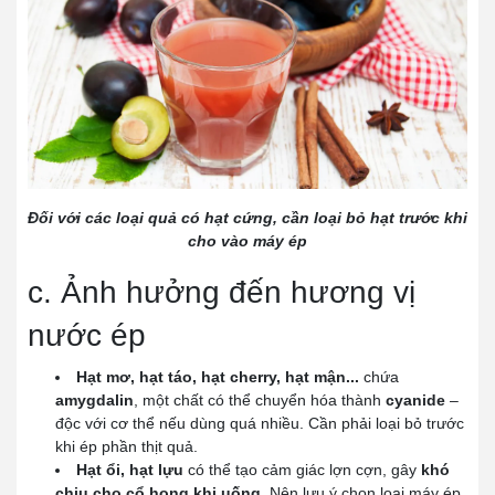
Đối với các loại quả có hạt cứng, cần loại bỏ hạt trước khi
cho vào máy ép
c. Ảnh hưởng đến hương vị
nước ép
Hạt mơ, hạt táo, hạt cherry, hạt mận...
chứa
amygdalin
, một chất có thể chuyển hóa thành
cyanide
–
độc với cơ thể nếu dùng quá nhiều. Cần phải loại bỏ trước
khi ép phần thịt quả.
Hạt ổi, hạt lựu
có thể tạo cảm giác lợn cợn, gây
khó
chịu cho cổ họng khi uống
. Nên lưu ý chọn loại máy ép