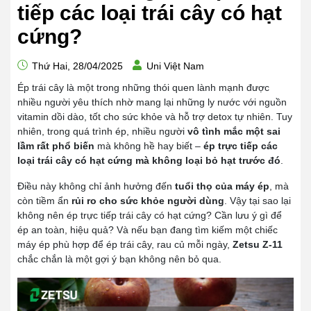
tiếp các loại trái cây có hạt
cứng?
Thứ Hai, 28/04/2025
Uni Việt Nam
Ép trái cây là một trong những thói quen lành mạnh được
nhiều người yêu thích nhờ mang lại những ly nước với nguồn
vitamin dồi dào, tốt cho sức khỏe và hỗ trợ detox tự nhiên. Tuy
nhiên, trong quá trình ép, nhiều người
vô tình mắc một sai
lầm rất phổ biến
mà không hề hay biết –
ép trực tiếp các
loại trái cây có hạt cứng mà không loại bỏ hạt trước đó
.
Điều này không chỉ ảnh hưởng đến
tuổi thọ của máy ép
, mà
còn tiềm ẩn
rủi ro cho sức khỏe người dùng
. Vậy tại sao lại
không nên ép trực tiếp trái cây có hạt cứng? Cần lưu ý gì để
ép an toàn, hiệu quả? Và nếu bạn đang tìm kiếm một chiếc
máy ép phù hợp để ép trái cây, rau củ mỗi ngày,
Zetsu Z-11
chắc chắn là một gợi ý bạn không nên bỏ qua.